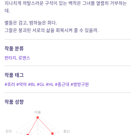
지나치게 까탈스러운 구석이 있는 백작은 그녀를 열렬히 거부하는
데.
별들은 검고, 밤하늘은 희다.
그들은 붕괴된 서로의 삶을 회복시켜 줄 수 있을까.
작품 분류
판타지
,
로맨스
작품 태그
#호러
#악마
#BL
#GL
#HL
#중근대
#쌍방구원
작품 성향
어둠
잔인
참신