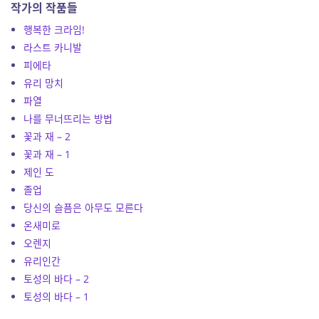
작가의 작품들
행복한 크라임!
라스트 카니발
피에타
유리 망치
파열
나를 무너뜨리는 방법
꽃과 재 – 2
꽃과 재 – 1
제인 도
졸업
당신의 슬픔은 아무도 모른다
온새미로
오렌지
유리인간
토성의 바다 – 2
토성의 바다 – 1