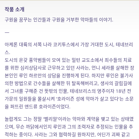
작품 소개
구원을 꿈꾸는 인간들과 구원을 거부한 악마들의 이야기.
—
아케론 대륙의 서쪽 나라 코키투스에서 가장 거대한 도시, 테네브리
스.
도시의 온갖 흉악범들이 모여 있는 밀턴 교도소에서 죄수들의 치료
를 위한 심리상담사로 근무하고 있던 사라는, 언니 세라를 살해한 장
본인인 루인 하르만의 상담을 진행하게 된다. 하지만 루인은 불가사
의한 방법으로 간수들을 살해한 뒤 탈옥해버리고, 생사의 갈림길에
서 그녀를 구해준 건 뜻밖의 인물, 테네브리스의 영주이자 18년 전
가문의 일원들을 몰살시켜 ‘호라이즌 성에 악마가 살고 있다’는 소문
을 퍼뜨린 앤드류 호라이즌이었다.
놀랍게도 그는 정말 ‘벨리알’이라는 악마와 계약을 맺고 있는 상태였
으며, 무슨 까닭에서인지 루인과 그의 조력자로 추정되는 인물을 추
적하는 중이다. 사라는 그와 협력하길 원하지만, 어딘가 괴짜 같고