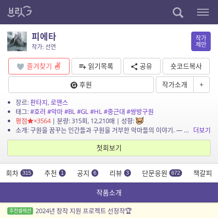
피에타
작가
제안
작가: 선연
즐겨찾기
읽기목록
공유
숏코드복사
후원
작가소개
+
장르:
판타지
,
로맨스
태그:
#호러
#악마
#BL
#GL
#HL
#중근대
#쌍방구원
평점
×3564
| 분량: 315회, 12,210매 | 성향:
소개: 구원을 꿈꾸는 인간들과 구원을 거부한 악마들의 이야기. — 아케론 대륙의 서쪽 나라 코키투스에서 가장 거대한 도시, 테네브리스. 도시의 온갖 흉악범들이 모여 있는 밀턴...
더보기
첫회보기
회차
추천
공지
리뷰
단문응원
책갈피
315
1
6
3
672
작품소개
2024년 창작 지원 프로젝트 선정작🏆
추천셀렉션