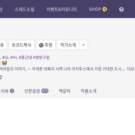
상
스레드소설
이벤트&커뮤니티
SHOP
유
숏코드복사
후원
작가소개
+
L
#GL
#HL
#중근대
#쌍방구원
:
소개: 구원을 꿈꾸는 인간들과 구원을 거부한 악마들의 이야기. — 아케론 대륙의 서쪽 나라 코키투스에서 가장 거대한 도시, 테네브리스. 도시의 온갖 흉악범들이 모여 있는 밀턴...
더보

리뷰
단문응원
책갈피
작품소개
3
672