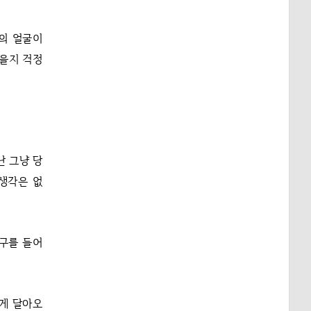
의 얼굴이
않을지 걱정
난 그냥 당
 생각은 없
요구를 들어
겋게 달아오