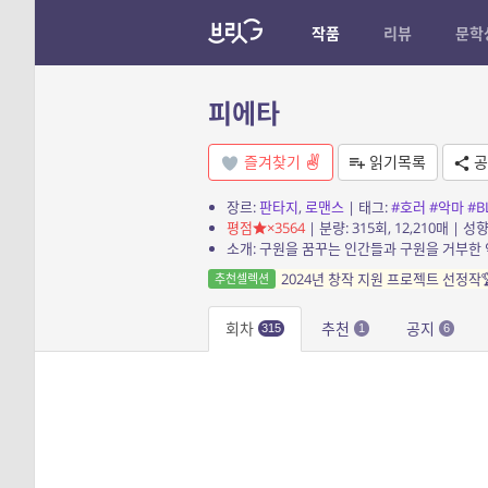
작품
리뷰
문학
피에타
즐겨찾기
읽기목록
공
장르:
판타지
,
로맨스
| 태그:
#호러
#악마
#B
평점
×3564
| 분량: 315회, 12,210매 | 성향
2024년 창작 지원 프로젝트 선정작
추천셀렉션
회차
추천
공지
315
1
6