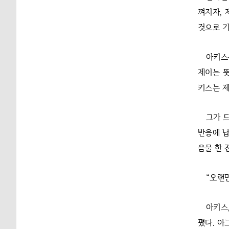
껴지자, 
것으로 기
아키스
제이는 뜻
키스는 제
그가 
반응에 납
음물 한 
“오랜
아키스
폈다. 아