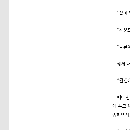
“설마
“하운
“물론이
짧게 
“헬렐
때마침
에 두고 
좁히면서도