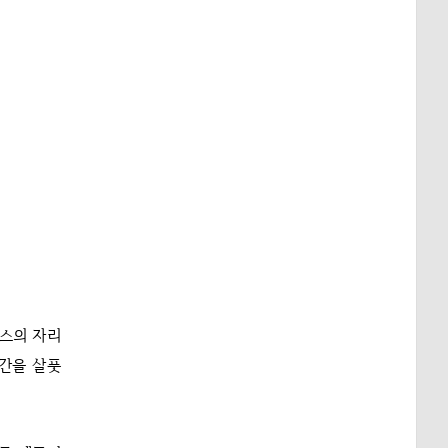
네스의 자리
미간을 살풋