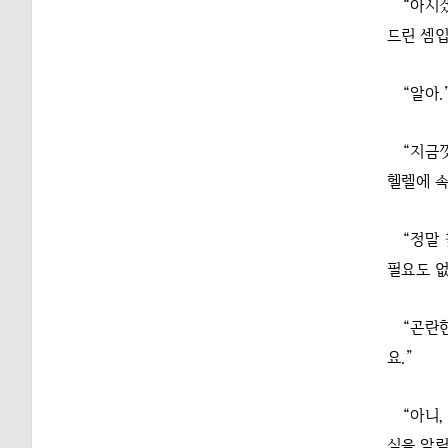
“아시
드린 셈입
“알아.
“지금
헬렐에 속
“정말
필요도 없
“곤란
요.”
“아니
실을 알릴