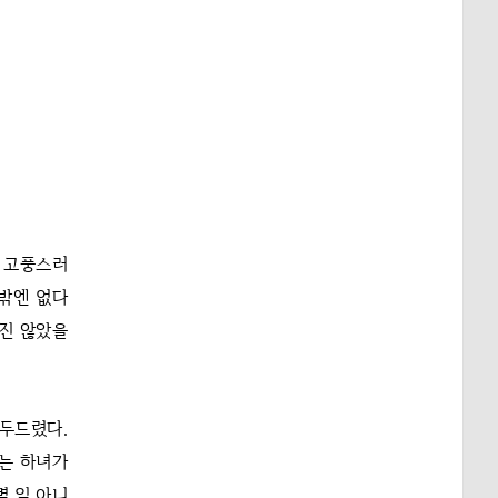
 고풍스러
밖엔 없다
두진 않았을
두드렸다.
이는 하녀가
별 일 아니