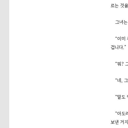
르는 것을
그녀는
“이미
겁니다.”
“뭐? 
“네, 그
“말도 
“아도
보낸 거지