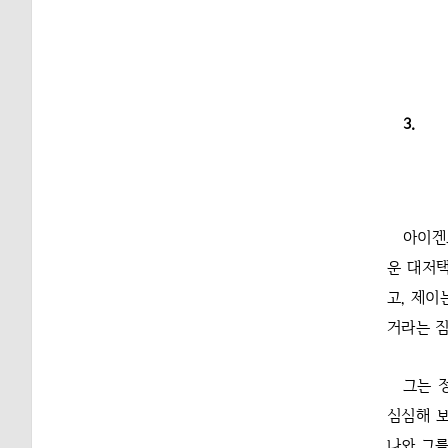
3.
아이겐
운 대저
고, 제이
거라는 짐
그는 
심심해 보
나와 그를