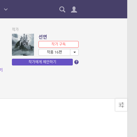
작가
선연
작가 구독
작품 16편
작가에게 제안하기
기