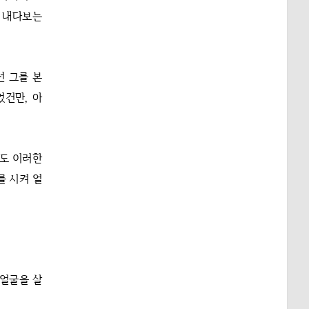
을 내다보는
선 그를 본
었건만, 아
이도 이러한
를 시켜 얼
 얼굴을 살