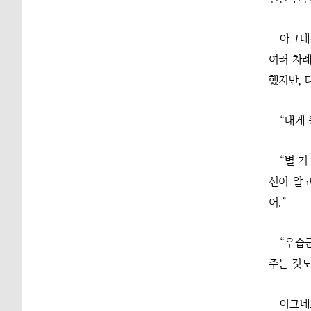
아그네
여러 차례
했지만, 
“내게 
“별 거
신이 알고
어.”
“우습
주는 것도
아그네