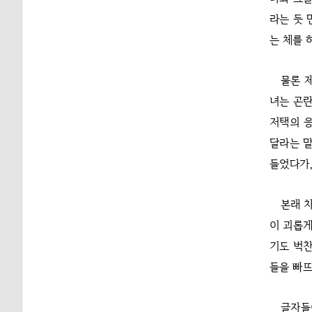
라는 듯 
는 체를 
물론 
녀는 곤란
저택의 응
달라는 말
들었다가,
본래 
이 괴롭게
기도 벅찬
들을 빠뜨
글자들