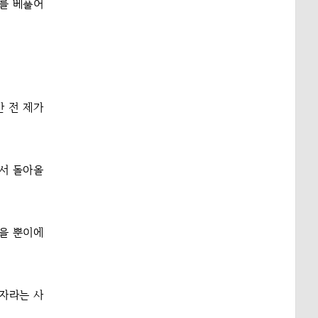
비를 베풀어
만 전 제가
라서 돌아올
을 뿐이에
여자라는 사