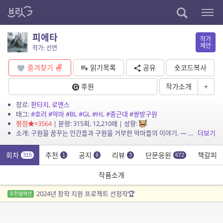
피에타
작가
제안
작가: 선연
즐겨찾기
읽기목록
공유
숏코드복사
후원
작가소개
+
장르:
판타지
,
로맨스
태그:
#호러
#악마
#BL
#GL
#HL
#중근대
#쌍방구원
평점
×3564
| 분량: 315회, 12,210매 | 성향:
소개: 구원을 꿈꾸는 인간들과 구원을 거부한 악마들의 이야기. — 아케론 대륙의 서쪽 나라 코키투스에서 가장 거대한 도시, 테네브리스. 도시의 온갖 흉악범들이 모여 있는 밀턴...
더보기
회차
추천
공지
리뷰
단문응원
책갈피
315
1
6
3
672
작품소개
2024년 창작 지원 프로젝트 선정작🏆
추천셀렉션