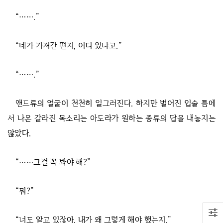
“…….”
“네가 가져간 편지, 어디 있냐고.”
“…….”
앤드류의 얼굴이 천천히 일그러진다. 하지만 벌어진 입술 틈에
서 나온 갈라진 목소리는 아도라가 원하는 종류의 답을 내놓지는
않았다.
“……그걸 꼭 봐야 해?”
“뭐?”
“너도 알고 있잖아. 내가 왜 그렇게 해야 했는지.”