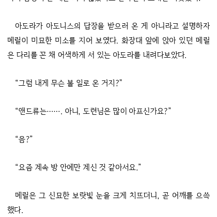
아도라가 아도니스의 답장을 받으러 온 게 아니라고 설명하자
메릴이 미묘한 미소를 지어 보였다. 화장대 앞에 앉아 있던 메릴
은 다리를 꼰 채 어색하게 서 있는 아도라를 내려다보았다.
“그럼 내게 무슨 볼 일로 온 거지?”
“앤드류는……. 아니, 도련님은 많이 아프신가요?”
“음?”
“요즘 계속 방 안에만 계신 것 같아서요.”
메릴은 그 신묘한 보랏빛 눈을 크게 치뜨더니, 곧 어깨를 으쓱
했다.