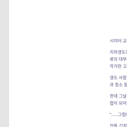
시미터 교
지하갱도에
류의 대부
악가란 고
갱도 사람
과 청소 
한데 그날
렵이 되어
“……그럼
잔뜩 긴장