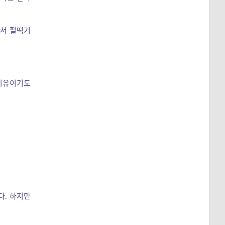
데서 펄떡거
 이유이기도
다. 하지만