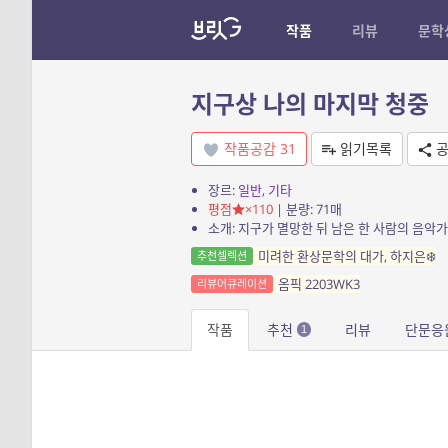
작품
리뷰
문학
지구상 나의 마지막 청중
작품공감
31
읽기목록
공
장르:
일반
,
기타
평점
×110
| 분량: 71매
소개: 지구가 멸망한 뒤 남은 한 사람의 음악
미려한 환상문학의 대가, 하지은❄️
추천셀렉션
옴픽 2203WK3
리뷰어큐레이션
작품
추천
리뷰
단문응
1