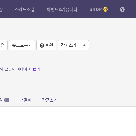
상
스레드소설
이벤트&커뮤니티
SHOP
유
숏코드복사
후원
작가소개
+
가와 로봇의 이야기.
더보기
원
책갈피
작품소개
13