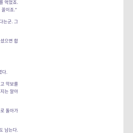
를 먹었죠.
 꼴이죠.”
다는군. 그
주셨으면 합
였다.
듣고 악보를
까지는 알아
으로 돌아가
도 남는다.