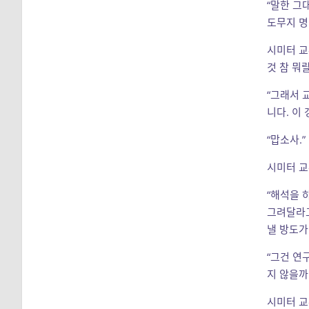
“말한 그
도무지 명
시미터 교
것 참 뭐
“그래서 
니다. 이
“맙소사.”
시미터 교
“해석을 
그려달라고
낼 방도가
“그건 연
지 않을까
시미터 교