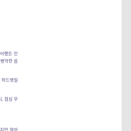
 어쨌든 인
 병약한 음
해 허드렛일
, 점심 무
하지만 알아