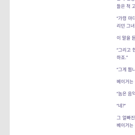
들은 척 
“가령 마
리던 그녀
이 말을 
“그리고 
하죠.”
“그게 뭡니
베이거는 
“놈은 음
“네?”
그 얼빠진
베이거는 