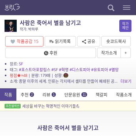
사람은 죽어서 별을 남기고
작가
제안
작가: 박하루
작품공감
15
읽기목록
공유
숏코드복사
후원
작가소개
+
장르:
SF
태그:
#포스트아포칼립스
#SF
#혁명
#디스토피아
#유토피아
#멸망
평점
×48
| 분량: 179매 | 성향:
소개: 종말 이후의 세계. 인류는 각지에서 셸터를 만들어 폐쇄된 공동체를 만들어 살아갑니다. 장벽 바깥은 지옥 같은 곳이라 믿고 누구도 그 너머를 궁금해하지 않아요. 여기 신 서울이라는 ...
더보기
작품
추천
리뷰
단문응원
책갈피
작품소개
2
1
11
세상을 바꾸는 혁명적인 이야기들💪
추천셀렉션
사람은 죽어서 별을 남기고