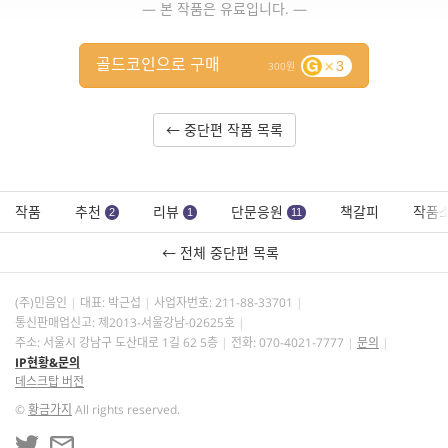
— 본 작품은 유료입니다. —
골드코인으로 구매
3
300
← 중단편 작품 목록
작품
추천
리뷰
단문응원
책갈피
작품
2
1
11
← 전체 중단편 목록
(주)민음인
대표: 박근섭
사업자번호:
211-88-33701
통신판매업신고: 제2013-서울강남-02625호
주소: 서울시 강남구 도산대로 1길 62 5층
전화: 070-4021-7777
문의
IP현황&문의
데스크탑 버전
©
황금가지
All rights reserved.