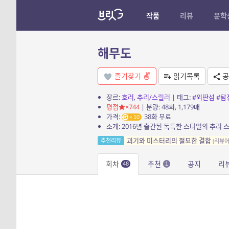
작품
리뷰
문학
해무도
즐겨찾기
읽기목록
공
장르:
호러
,
추리/스릴러
| 태그:
#외딴섬
#탐
평점
×744
| 분량: 48회, 1,179매
가격:
38화 무료
10
괴기와 미스터리의 절묘한 결합
추천리뷰
(리뷰어
회차
추천
공지
리
48
1