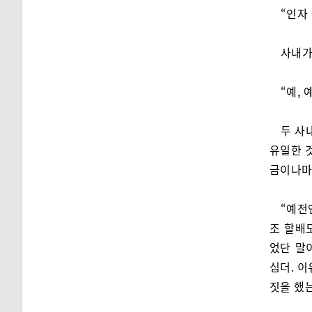
“인자
사내가
“예,
두 사
유일한 
금이나마
“예전
조 할배
었단 말
심더. 
짓을 했는