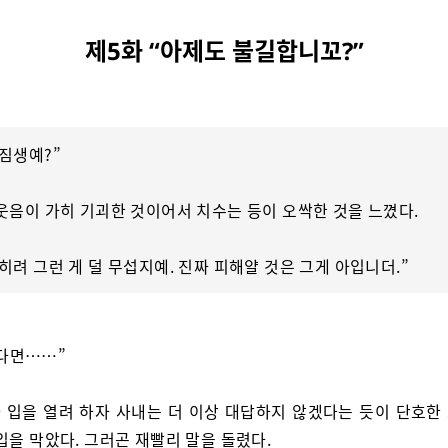
제5화 “아제도 불길합니꼬?”
짐생예?”
웃음이 가히 기괴한 것이어서 치수는 등이 오싹한 것을 느꼈다.
히려 그런 게 덜 무섭지예. 진짜 피해얄 것은 그게 아입니더.”
다면……”
 입을 열려 하자 사내는 더 이상 대답하지 않겠다는 듯이 단호한
입을 막았다. 그러곤 재빨리 말을 돌렸다.