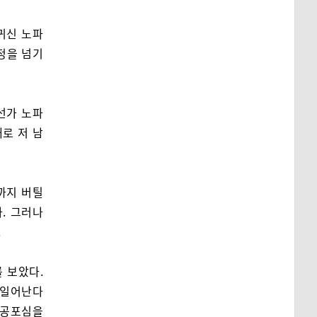
귀신 노파
자정을 넘기
선가 노파
대로 저 남
까지 버틸
. 그러나
.
 보았다.
이 일어난다
는 공포심을