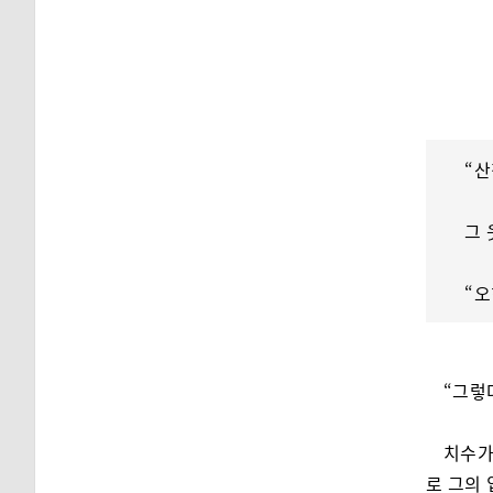
“산
그 
“오
“그렇
치수가
로 그의 