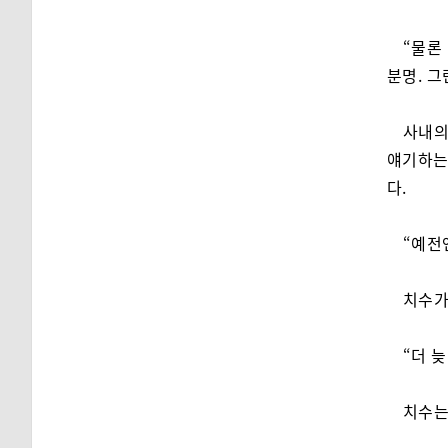
“물론
분명. 그
사내의
얘기하는
다.
“예전
치수가
“더 
치수는