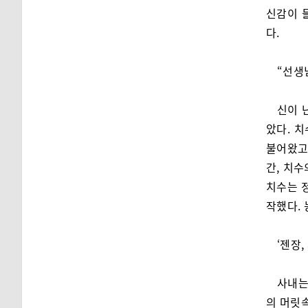
신감이 
다.
“선생
신이 
았다. 
불어왔고
간, 치
치수는 
작했다.
‘젠장
사내는
의 머릿