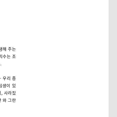
탱해 주는
치수는 조
.
 우리 증
짐생이 있
, 사라짔
 와 그란