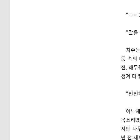
“……
“말을
치수는
둠 속의
전, 해무
생겨 더 
“천천
어느새
목소리였
지만 나
년 전 