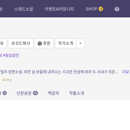
상
스레드소설
이벤트&커뮤니티
SHOP
유
숏코드복사
후원
작가소개
+
정
#밀실살인
소개: 2016년 출간된 독특한 스타일의 추리 스릴러 장편소설. 외딴 섬 마을에 내려오는 기괴한 전설에 따라 두 사내가 의문의 죽임을 당한다. 20년 후, 당시 사건에 연루된 이들이 섬 ...
더보
: 후더닛)
뷰
단문응원
책갈피
작품소개
2
55