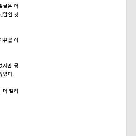
얼굴은 더
거짓말일 것
이유를 아
었지만 궁
않았다.
 더 빨라