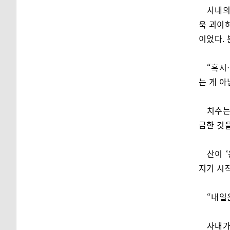
사내의
욱 괴이하
이었다. 
“혹시
는 게 아
치수는
금한 것을
산이 
지기 시
“내일
사내가