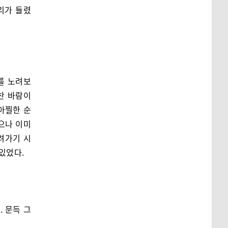
리가 들렸
를 노려보
찬 바람이
아찔한 순
으나 이미
려가기 시
있었다.
 문득 그