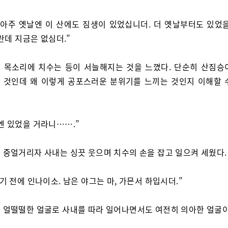
 아주 옛날엔 이 산에도 짐생이 있었십니더. 더 옛날부터도 있었을
란데 지금은 없심더.”
 목소리에 치수는 등이 서늘해지는 것을 느꼈다. 단순히 산짐승
 것인데 왜 이렇게 공포스러운 분위기를 느끼는 것인지 이해할 
엔 있었을 거라니…….”
 중얼거리자 사내는 싱끗 웃으며 치수의 손을 잡고 일으켜 세웠다.
늦기 전에 인나이소. 남은 야그는 마, 가믄서 하입시더.”
 얼떨떨한 얼굴로 사내를 따라 일어나면서도 여전히 의아한 얼굴