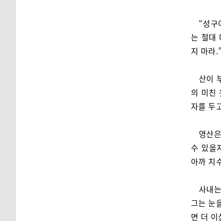
“성구
는 절대 
지 마라.
산이 
의 미친 
자를 두고
영산은
수 있을
아까 치
사내는
그는 눈을
면 더 이