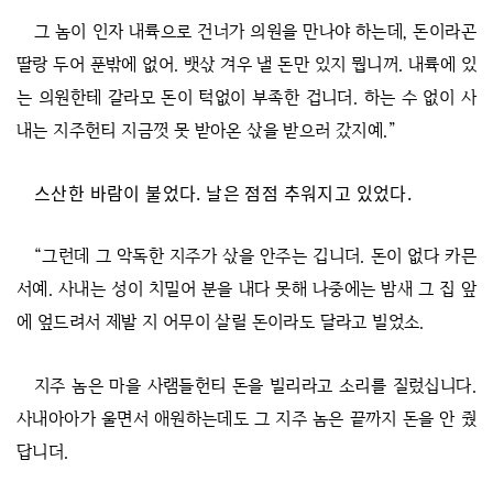
그 놈이 인자 내륙으로 건너가 의원을 만나야 하는데, 돈이라곤
딸랑 두어 푼밖에 없어. 뱃삯 겨우 낼 돈만 있지 뭡니꺼. 내륙에 있
는 의원한테 갈라모 돈이 턱없이 부족한 겁니더. 하는 수 없이 사
내는 지주헌티 지금껏 못 받아온 삯을 받으러 갔지예.”
스산한 바람이 불었다. 날은 점점 추워지고 있었다.
“그런데 그 악독한 지주가 삯을 안주는 깁니더. 돈이 없다 카믄
서예. 사내는 성이 치밀어 분을 내다 못해 나중에는 밤새 그 집 앞
에 엎드려서 제발 지 어무이 살릴 돈이라도 달라고 빌었소.
지주 놈은 마을 사램들헌티 돈을 빌리라고 소리를 질렀십니다.
사내아아가 울면서 애원하는데도 그 지주 놈은 끝까지 돈을 안 줬
답니더.