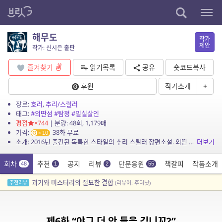
해무도
작가
제안
작가: 신시은 출판
즐겨찾기
읽기목록
공유
숏코드복사
후원
작가소개
+
장르:
호러
,
추리/스릴러
태그:
#외딴섬
#탐정
#밀실살인
평점
×744
| 분량: 48회, 1,179매
가격:
38화 무료
10
소개: 2016년 출간된 독특한 스타일의 추리 스릴러 장편소설. 외딴 섬 마을에 내려오는 기괴한 전설에 따라 두 사내가 의문의 죽임을 당한다. 20년 후, 당시 사건에 연루된 이들이 섬 ...
더보기
회차
추천
공지
리뷰
단문응원
책갈피
작품소개
48
1
2
55
괴기와 미스터리의 절묘한 결합
추천리뷰
(리뷰어: 후더닛)
제6화 “야그 더 안 들을 깁니꼬?”