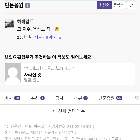
단문응원
최신순
등록순
1
하예일
그 지주, 욕심도 참…
25년 1월
·
답글
·
좋아요
·
#
브릿G 편집부가 추천하는 이 작품도 읽어보세요!
“택…배…상자…를…찾…습니…다”
사라진 것
땀샘, 일반
회차
추천
공지
리뷰
단문응원
책
48
1
2
55
← 전체 연재 목록
(주)민음인
대표: 박근섭
사업자번호:
211-88-33701
통신판매업신고: 제2013-서울강남-02625호
주소: 서울시 강남구 도산대로 1길 62 5층
전화: 070-4021-7777
문의