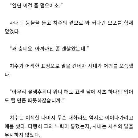
“일단 이걸 좀 덮으이소.”
사내는 등불을 들고 치수의 곁으로 와 커다란 모포를 함께
덮었다.
“꽤 춥네요. 아까까진 좀 괜찮았는데.”
치수가 어색한 표정으로 말을 건네자 사내가 어깨를 으쓱했
다.
“아무리 꽃샘추위니 뭐니 해도 요샌 낮에 셔츠 하나만 입어
도 될 만큼 따뜻하잖습니까.”
치수는 어색한 나머지 무슨 대화라도 억지로 이어나가려고
애를 썼다. 다행히 그의 노력이 통했는지, 사내는 치수의 말을
무시하지 않았다.