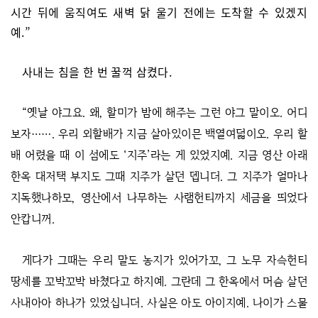
시간 뒤에 움직여도 새벽 닭 울기 전에는 도착할 수 있겠지
예.”
사내는 침을 한 번 꿀꺽 삼켰다.
“옛날 야그요. 왜, 할미가 밤에 해주는 그런 야그 말이오. 어디
보자……. 우리 외할배가 지금 살아있이믄 백열여덟이오. 우리 할
배 어렸을 때 이 섬에도 ‘지주’라는 게 있었지예. 지금 영산 아래
한옥 대저택 부지도 그때 지주가 살던 뎁니더. 그 지주가 얼마나
지독했나하모, 영산에서 나무하는 사램헌티까지 세금을 띄었다
안캅니꺼.
게다가 그때는 우리 말도 농지가 있어가꼬, 그 노무 자슥헌티
땅세를 꼬박꼬박 바쳤다고 하지예. 그란데 그 한옥에서 머슴 살던
사내아아 하나가 있었십니더. 사실은 아도 아이지예. 나이가 스물