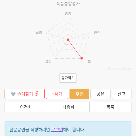
작품성향평가
광기
슬픔
잔인
참신
어둠
JS chart by amCharts
평가하기
즐겨찾기
+작가
후원
공유
신고
이전회
다음회
목록
단문응원을 작성하려면
로그인
해야 합니다.