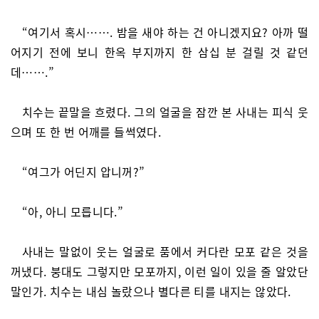
“여기서 혹시……. 밤을 새야 하는 건 아니겠지요? 아까 떨
어지기 전에 보니 한옥 부지까지 한 삼십 분 걸릴 것 같던
데…….”
치수는 끝말을 흐렸다. 그의 얼굴을 잠깐 본 사내는 피식 웃
으며 또 한 번 어깨를 들썩였다.
“여그가 어딘지 압니꺼?”
“아, 아니 모릅니다.”
사내는 말없이 웃는 얼굴로 품에서 커다란 모포 같은 것을
꺼냈다. 붕대도 그렇지만 모포까지, 이런 일이 있을 줄 알았단
말인가. 치수는 내심 놀랐으나 별다른 티를 내지는 않았다.