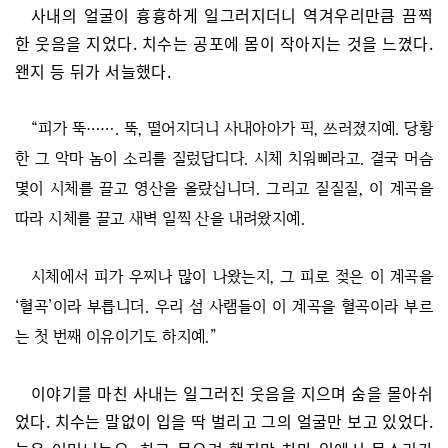
사내의 얼굴이 흉흉하게 일그러지더니 역겨우리만큼 끔찍
한 웃음을 지었다. 치수는 공포에 몸이 작아지는 것을 느꼈다.
왠지 등 뒤가 서늘했다.
“피가 뚝……. 뚝, 떨어지더니 사내아아가 픽, 쓰러졌지예. 당황
한 그 악마 놈이 소리를 질렀답디다. 시체 치워삐라고. 결국 머슴
몇이 시체를 끌고 영산을 올랐십니더. 그리고 질질질, 이 계곡을
따라 시체를 끌고 새벽 일찍 산을 내려왔지예.
시체에서 피가 우찌나 많이 나왔는지, 그 피로 젖은 이 계곡을
‘혈곡’이라 부릅니더. 우리 섬 사램들이 이 계곡을 혈곡이라 부르
는 첫 번째 이유이기도 하지예.”
이야기를 마친 사내는 일그러진 웃음을 지으며 숨을 몰아쉬
었다. 치수는 말없이 입을 딱 벌리고 그의 얼굴만 보고 있었다.