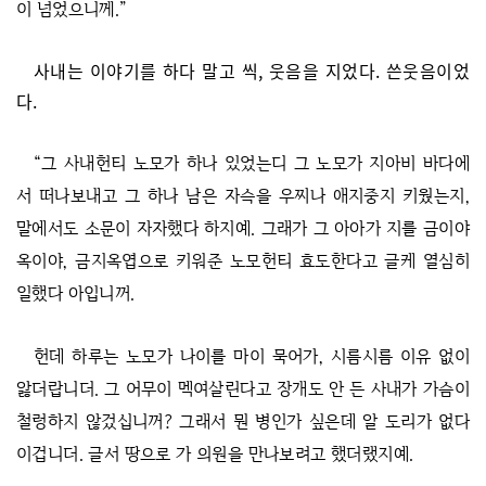
이 넘었으니께.”
사내는 이야기를 하다 말고 씩, 웃음을 지었다. 쓴웃음이었
다.
“그 사내헌티 노모가 하나 있었는디 그 노모가 지아비 바다에
서 떠나보내고 그 하나 남은 자슥을 우찌나 애지중지 키웠는지,
말에서도 소문이 자자했다 하지예. 그래가 그 아아가 지를 금이야
옥이야, 금지옥엽으로 키워준 노모헌티 효도한다고 글케 열심히
일했다 아입니꺼.
헌데 하루는 노모가 나이를 마이 묵어가, 시름시름 이유 없이
앓더랍니더. 그 어무이 멕여살린다고 장개도 안 든 사내가 가슴이
철렁하지 않겄십니꺼? 그래서 뭔 병인가 싶은데 알 도리가 없다
이겁니더. 글서 땅으로 가 의원을 만나보려고 했더랬지예.