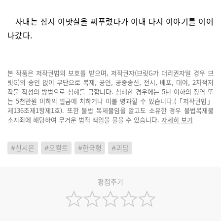
사내는 잠시 이맛살을 찌푸렸다가 이내 다시 이야기를 이어
나갔다.
본 작품은 저작권법의 보호를 받으며, 저작권자(브릿G가 대리권자일 경우 브
릿G)의 승인 없이 무단으로 복제, 공연, 공중송신, 전시, 배포, 대여, 2차적저
작물 작성의 방법으로 침해를 금합니다. 침해한 경우에는 5년 이하의 징역 또
는 5천만원 이하의 벌금에 처하거나 이를 병과할 수 있습니다.(「저작권법」
제136조제1항제1호). 또한 불법 복제물임을 알고도 소유한 경우 불법복제물
소지죄에 해당하여 무거운 법적 책임을 물을 수 있습니다.
자세히 보기
#신시은
#오컬트
#한국형
#괴담
평점주기