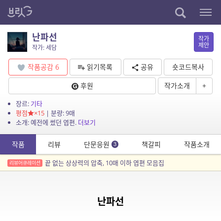
난파선
작가
제안
작가: 세담
작품공감
6
읽기목록
공유
숏코드복사
후원
작가소개
+
장르:
기타
평점
×15
| 분량: 9매
소개: 예전에 썼던 엽편.
더보기
작품
리뷰
단문응원
책갈피
작품소개
3
끝 없는 상상력의 압축, 10매 이하 엽편 모음집
리뷰어큐레이션
난파선