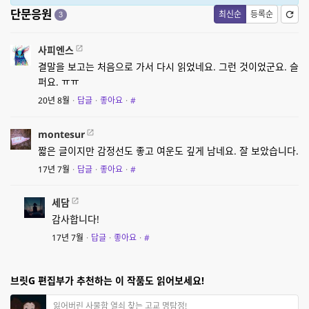
단문응원
최신순
등록순
3
사피엔스
결말을 보고는 처음으로 가서 다시 읽었네요. 그런 것이었군요. 슬
퍼요. ㅠㅠ
20년 8월
·
답글
·
좋아요
·
#
montesur
짧은 글이지만 감정선도 좋고 여운도 깊게 남네요. 잘 보았습니다.
17년 7월
·
답글
·
좋아요
·
#
세담
감사합니다!
17년 7월
·
답글
·
좋아요
·
#
브릿G 편집부가 추천하는 이 작품도 읽어보세요!
잃어버린 사물함 열쇠 찾는 고교 명탐정!