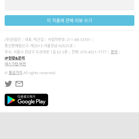
이 작품에 관해 리뷰 쓰기
(주)민음인
대표: 박근섭
사업자번호:
211-88-33701
통신판매업신고: 제2013-서울강남-02625호
주소: 서울시 강남구 도산대로 1길 62 5층
전화: 070-4021-7777
문의
IP현황&문의
데스크탑 버전
©
황금가지
All rights reserved.