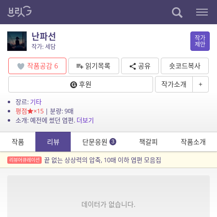
난파선
작가
제안
작가: 세담
작품공감
6
읽기목록
공유
숏코드복사
후원
작가소개
+
장르:
기타
평점
×15
| 분량: 9매
소개: 예전에 썼던 엽편.
더보기
작품
리뷰
단문응원
책갈피
작품소개
3
끝 없는 상상력의 압축, 10매 이하 엽편 모음집
리뷰어큐레이션
데이터가 없습니다.