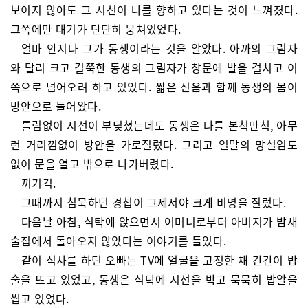
보이지 않아도 그 시선이 나를 향하고 있다는 것이 느껴졌다.
그쪽에만 대기가 단단히 뭉쳐있었다.
얼마 안지나 그가 동생이라는 것을 알았다. 아까의 그림자
와 달리 크고 길쭉한 동생의 그림자가 창문에 발을 걸치고 이
쪽으로 넘어오려 하고 있었다. 짧은 신음과 함께 동생의 몸이
방안으로 들어왔다.
틀림없이 시선이 부딪쳤는데도 동생은 나를 본척만척, 아무
런 거리낌없이 방안을 가로질렀다. 그리고 일말의 망설임도
없이 문을 열고 밖으로 나가버렸다.
끼기긱.
그때까지 침묵하던 경첩이 그제서야 크게 비명을 질렀다.
다음날 아침, 식탁에 앉으면서 어머니로부터 아버지가 밤새
술집에서 돌아오지 않았다는 이야기를 들었다.
같이 식사를 하던 오빠는 TV에 얼굴을 고정한 채 간간이 밥
술을 뜨고 있었고, 동생은 식탁에 시선을 박고 묵묵히 밥알을
씹고 있었다.