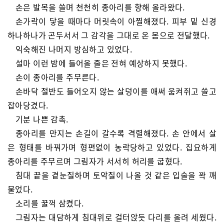
손은 발목을 쓸며 천천히 종아리를 향해 올라왔다.
손가락이 닿을 때마다 머릿속이 아찔해졌다. 피부 밑 신경
하나하나가 곤두서서 그 감각을 그대로 온 몸으로 전달했다.
익숙해진 나머지 방심하고 있었다.
설마 이런 밤에 들어올 줄은 전혀 예상하지 못했다.
손이 종아리를 주무른다.
손바닥 절반도 들어오지 않는 살덩이를 애써 움켜쥐고 쓸고
잡아당겼다.
기분 나쁜 감촉.
종아리를 만지는 손길이 갈수록 격렬해졌다. 손 안에서 살
은 형태를 바꿔가며 형편없이 농락당하고 있었다. 집요하게
종아리를 주무르며 그림자가 서서히 허리를 굽혔다.
침대 끝을 곁눈질하며 토악질이 나올 것 같은 입술을 꽉 깨
물었다.
소리를 꿀꺽 삼켰다.
그림자는 대담하게 침대위로 걸터앉듯 다리를 올려 세웠다.