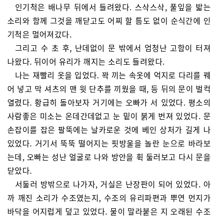
인기척은 배나무 뒤에서 들려왔다. 스삭스삭, 풀잎을 밟는
소리와 함께 그것을 깨닫고도 어찌 할 틈도 없이 순식간에 인
기척은 멀어져갔다.
그리고 수 초 후, 난데없이 문 밖에서 엄청난 고함이 터져
나왔다. 뒤이어 유리가 깨지는 소리도 들려왔다.
나는 재빨리 옷을 입었다. 꽉 끼는 속옷에 억지로 다리를 꿰
어 넣고 막 셔츠의 맨 윗 단추를 끼웠을 때, 등 뒤의 문이 벌컥
열렸다. 황급히 돌아보자 거기에는 오빠가 서 있었다. 평소의
사람좋은 미소는 온데간데없고 눈 밑이 붉게 번져 있었다. 문
손잡이를 잡은 팔뚝에는 날카로운 것에 베인 상처가 길게 나
있었다. 거기서 뚝뚝 떨어지는 핏방울을 놀란 눈으로 바라보
는데, 오빠는 성난 얼굴로 나와 방안을 휙 둘러보고 다시 문을
닫았다.
서둘러 방밖으로 나가자, 거실은 난장판이 되어 있었다. 아
까 깨진 소리가 수조였는지, 수조의 유리파편과 뿌연 먼지가
바닥을 어지럽게 덮고 있었다. 물이 말라붙은 지 오래된 수조