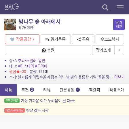
밤나무 숲 아래에서
작가
제안
작가: 이잔
작품공감
7
읽기목록
공유
숏코드복사
후원
작가소개
+
장르:
추리/스릴러
,
일반
태그:
#미스테리
#드라마
평점
×20
| 분량: 151매
소개: 날카롭게 머릿속을 헤집는 어느 날 밤의 몽롱한 기억. 끝을 향해 달려가는 가족이란 이름의 타인들. 만월의 밤, 싸늘하게 식은 몸을 싣고 우리는 밤나무 숲으로 향한다. 입 벌린 어둠...
더보기
작품
추천
리뷰
단문응원
책갈피
작품소개
2
4
가장 가까운 이가 두려움이 될 때👪
추천셀렉션
칼날 같은 사랑
리뷰어큐레이션