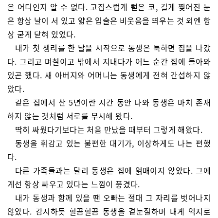
은 어디인지 알 수 없다. 고집스럽게 뻗은 코, 길게 찢어진 눈
은 항상 날이 서 있고 얇은 입술은 비웃음을 띄우는 것 외엔 항
상 굳게 닫혀 있었다.
내가 첫 생리를 한 날을 시작으로 동생은 툭하면 집을 나갔
다. 그리고 며칠이고 밖에서 지내다가 어느 순간 집에 돌아와
있곤 했다. 새 아버지와 어머니는 동생에게 전혀 간섭하지 않
았다.
같은 집에서 산 5년이란 시간 동안 나와 동생은 마치 존재
하지 않는 것처럼 서로를 무시해 왔다.
딱히 싸웠다기보다는 처음 만났을 때부터 그렇게 해왔다.
동생을 휘감고 있는 불편한 대기가, 이상하게도 나는 편했
다.
다른 가족들과는 달리 동생은 집에 얽매이지 않았다. 그에
게선 항상 싸우고 있다는 느낌이 풍겼다.
내가 동생과 함께 있을 땐 오빠는 절대 그 자리를 벗어나지
않았다. 감시하듯 힐끔힐끔 동생을 곁눈질하며 내게 억지로