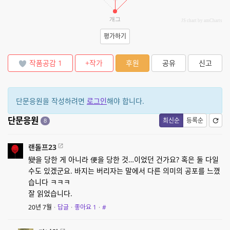
개그
JS chart by amCharts
평가하기
작품공감
1
+작가
후원
공유
신고
단문응원을 작성하려면
로그인
해야 합니다.
단문응원
최신순
등록순
8
랜돌프23
變을 당한 게 아니라 便을 당한 것…이었던 건가요? 혹은 둘 다일
수도 있겠군요. 바지는 버리자는 말에서 다른 의미의 공포를 느꼈
습니다 ㅋㅋㅋ
잘 읽었습니다.
20년 7월
·
답글
·
좋아요
1
·
#