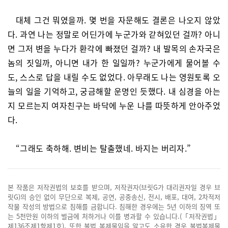
대체 그건 뭐였을까. 몇 번을 자문해도 결론은 나오지 않았
다. 과연 나는 정말로 어딘가에 누군가와 갇혀있던 걸까? 아니
면 그저 변을 누다가 환각에 빠졌던 걸까? 내 발목의 손자국은
놈의 짓일까, 아니면 내가 한 일일까? 누군가에게 물어볼 수
도, 스스로 답을 내릴 수도 없었다. 아무래도 나는 영원토록 오
늘의 일을 기억하고, 궁금해할 운명인 듯했다. 내 심경을 아는
지 모르는지 여자친구는 바닥에 누운 나를 따뜻하게 안아주었
다.
“그래도 축하해. 변비는 탈출했네. 바지는 버리자.”
본 작품은 저작권법의 보호를 받으며, 저작권자(브릿G가 대리권자일 경우 브
릿G)의 승인 없이 무단으로 복제, 공연, 공중송신, 전시, 배포, 대여, 2차적저
작물 작성의 방법으로 침해를 금합니다. 침해한 경우에는 5년 이하의 징역 또
는 5천만원 이하의 벌금에 처하거나 이를 병과할 수 있습니다.(「저작권법」
제136조제1항제1호). 또한 불법 복제물임을 알고도 소유한 경우 불법복제물