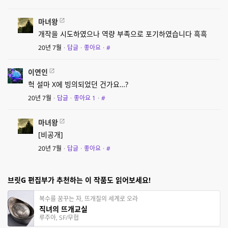
마녀왕
개작을 시도하였으나 역량 부족으로 포기하였습니다 흑흑
20년 7월
·
답글
·
좋아요
·
#
이연인
헉 설마 X에 빙의되었던 건가요…?
20년 7월
·
답글
·
좋아요
1
·
#
마녀왕
[비공개]
20년 7월
·
답글
·
좋아요
·
#
브릿G 편집부가 추천하는 이 작품도 읽어보세요!
복수를 꿈꾸는 자, 뜨개질의 세계로 오라
직녀의 뜨개교실
루주아, SF/무협