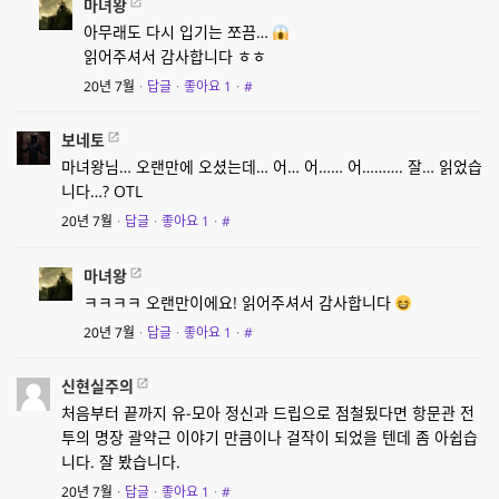
마녀왕
아무래도 다시 입기는 쪼끔…
읽어주셔서 감사합니다 ㅎㅎ
20년 7월
·
답글
·
좋아요
1
·
#
보네토
마녀왕님… 오랜만에 오셨는데… 어… 어…… 어………. 잘… 읽었습
니다…? OTL
20년 7월
·
답글
·
좋아요
1
·
#
마녀왕
ㅋㅋㅋㅋ 오랜만이에요! 읽어주셔서 감사합니다
20년 7월
·
답글
·
좋아요
1
·
#
신현실주의
처음부터 끝까지 유-모아 정신과 드립으로 점철됬다면 항문관 전
투의 명장 괄약근 이야기 만큼이나 걸작이 되었을 텐데 좀 아쉽습
니다. 잘 봤습니다.
20년 7월
·
답글
·
좋아요
1
·
#