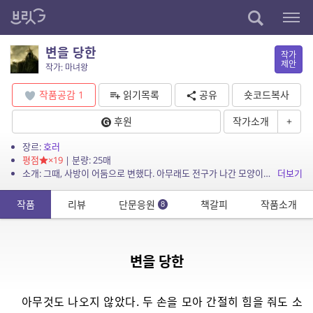
변을 당한
작가
제안
작가: 마녀왕
작품공감
1
읽기목록
공유
숏코드복사
후원
작가소개
+
장르:
호러
평점
×19
| 분량: 25매
소개: 그때, 사방이 어둠으로 변했다. 아무래도 전구가 나간 모양이었다. 칠흑 같은 어둠 속에서 나는 끓어오르는 비참함을 억눌렀다. 변을 누지 못하는 것도 억울한데 전구까지 나가버리...
더보기
작품
리뷰
단문응원
책갈피
작품소개
8
변을 당한
아무것도 나오지 않았다. 두 손을 모아 간절히 힘을 줘도 소