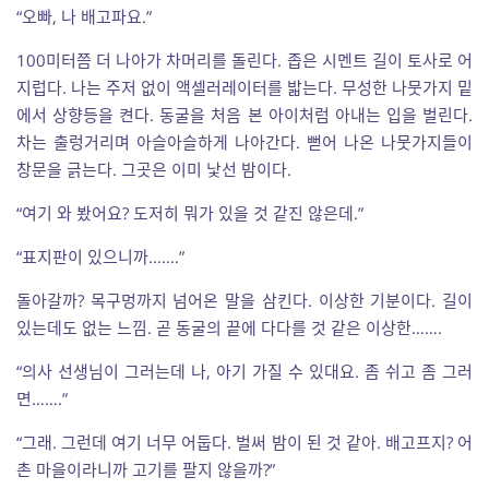
“오빠, 나 배고파요.”
100미터쯤 더 나아가 차머리를 돌린다. 좁은 시멘트 길이 토사로 어
지럽다. 나는 주저 없이 액셀러레이터를 밟는다. 무성한 나뭇가지 밑
에서 상향등을 켠다. 동굴을 처음 본 아이처럼 아내는 입을 벌린다.
차는 출렁거리며 아슬아슬하게 나아간다. 뻗어 나온 나뭇가지들이
창문을 긁는다. 그곳은 이미 낯선 밤이다.
“여기 와 봤어요? 도저히 뭐가 있을 것 같진 않은데.”
“표지판이 있으니까…….”
돌아갈까? 목구멍까지 넘어온 말을 삼킨다. 이상한 기분이다. 길이
있는데도 없는 느낌. 곧 동굴의 끝에 다다를 것 같은 이상한…….
“의사 선생님이 그러는데 나, 아기 가질 수 있대요. 좀 쉬고 좀 그러
면…….”
“그래. 그런데 여기 너무 어둡다. 벌써 밤이 된 것 같아. 배고프지? 어
촌 마을이라니까 고기를 팔지 않을까?”