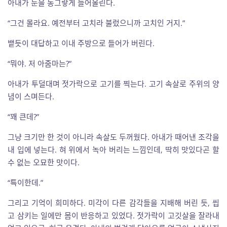
아내가 눈을 동그랗게 들어올린다.
“그건 몰라요. 예전부터 고치라 불렀으니까 고치인 거지.”
뱉듯이 대답하고 이내 주방으로 들어가 버린다.
“뭐야. 저 아줌마는?”
아내가 투덜대며 젓가락으로 고기를 찍는다. 고기 속살로 주위의 양
념이 스며든다.
“꽤 큰데?”
그냥 크기만 한 것이 아니라 속살도 두꺼웠다. 아내가 때어낸 조각을
내 입에 넣는다. 혀 위에서 녹아 버리는 느낌인데, 딱히 맛있다곤 할
수 없는 오묘한 맛이다.
“특이한데.”
그리고 기억이 희미하다. 미각이 다른 감각들을 지배해 버린 듯, 씹
고 삼키는 일에만 몸이 반응하고 있었다. 젓가락이 고깃살을 잘라내