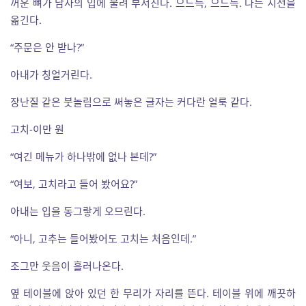
꺼운 뼈가 남자의 입에 물려 부서진다. 으드득, 으드득. 나는 시선을
옮긴다.
“주문은 안 받나?”
아내가 칭얼거린다.
장난질 같은 붓놀림으로 써놓은 글자는 커다란 얼룩 같다.
고치-이만 원
“여긴 메뉴가 하나밖에 없나 본데?”
“여보, 고치라고 들어 봤어요?”
아내는 입을 동그랗게 오므린다.
“아니, 고추는 들어봤어도 고치는 처음인데.”
조그만 웃음이 흘러나온다.
옆 테이블에 앉아 있던 한 무리가 자리를 뜬다. 테이블 위에 깨끗하