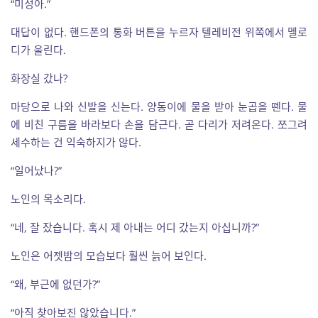
“미정아.”
대답이 없다. 핸드폰의 통화 버튼을 누르자 텔레비전 위쪽에서 멜로
디가 울린다.
화장실 갔나?
마당으로 나와 신발을 신는다. 양동이에 물을 받아 눈곱을 뗀다. 물
에 비친 구름을 바라보다 손을 담근다. 곧 다리가 저려온다. 쪼그려
세수하는 건 익숙하지가 않다.
“일어났나?”
노인의 목소리다.
“네, 잘 잤습니다. 혹시 제 아내는 어디 갔는지 아십니까?”
노인은 어젯밤의 모습보다 훨씬 늙어 보인다.
“왜, 부근에 없던가?”
“아직 찾아보진 않았습니다.”