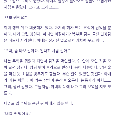
었고 입으로, 혀로 옮겼다. 아내의 벌겋게 달아오른 얼굴이 스냅사진
처럼 떠올랐다. 그리고, 그리고…….
“여보 뭐해요?”
이미 쟁반 위가 깨끗해져 있다. 마지막 혀가 만든 흔적이 남았을 뿐
이다. 내가 그런 것일까, 아니면 미정이가? 복부를 감싸 돌던 긴장감
은 어느새 사라졌다. 아내는 상기된 얼굴로 아기처럼 웃고 있다.
“오빠, 좀 바보 같아요. 얼빠진 사람 같아.”
나는 주먹을 쥐었다 펴면서 감각을 확인한다. 입 안에 모인 침을 모
아 꿀꺽 삼킨다. 양념 맛이 후각으로 번진다. 몸이 나른하다. 맑은 술
을 마신 듯 초점을 맞추기도 힘들다. 무슨 일이 있었던 것일까. 아내
가 가는 뼈를 씹어 먹는 장면이 순간 떠오른다. 눈동자가 마치…….
그래, 생선 같았다. 그들처럼. 아내의 눈에 내가 그리 보였을 지도 모
른다.
티슈로 입 주위를 훔친 뒤 아내가 입을 연다.
“내일 또 먹어요.”