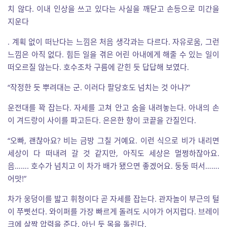
치 않다. 이내 인상을 쓰고 있다는 사실을 깨닫고 손등으로 미간을
지운다
. 계획 없이 떠난다는 느낌은 처음 생각과는 다르다. 자유로움, 그런
느낌은 아직 없다. 힘든 일을 겪은 어린 아내에게 해줄 수 있는 일이
떠오르질 않는다. 호수조차 구름에 갇힌 듯 답답해 보였다.
“작정한 듯 뿌려대는 군. 이러다 팔당호도 넘치는 것 아냐?”
운전대를 꽉 잡는다. 자세를 고쳐 안고 숨을 내려놓는다. 아내의 손
이 겨드랑이 사이를 파고든다. 은은한 향이 코끝을 간질인다.
“오빠, 괜찮아요? 비는 금방 그칠 거예요. 이런 식으로 비가 내리면
세상이 다 떠내려 갈 것 같지만, 아직도 세상은 멀쩡하잖아요.
음……. 호수가 넘치고 이 차가 배가 됐으면 좋겠어요. 둥둥 떠서…….
어맛!”
차가 웅덩이를 밟고 휘청이다 곧 자세를 잡는다. 관자놀이 부근의 털
이 쭈삣선다. 와이퍼를 가장 빠르게 돌려도 시야가 어지럽다. 브레이
크에 살짝 압력을 준다. 아닌 듯 목을 돌린다.