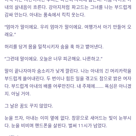
내의 살내음이 흐른다. 강아지처럼 파고드는 그녀를 나는 부드럽게
감싸 안는다. 아내는 품속에서 킥킥 웃는다.
“엄마가 말이에요. 우리 엄마가 말이에요. 여행가서 아기 만들어 오
래요.”
허리를 당겨 몸을 밀착시키자 숨을 훅 하고 뱉어낸다.
“그런데 말이에요. 오늘은 너무 피곤해요. 나른하고.”
말이 끝나자마자 숨소리가 낮게 깔린다. 나는 아내의 긴 머리카락을
부드럽게 쓸어내린다. 두 번이나 힘든 일을 겪고도 참으로 밝은 여자
다. 부드럽게 아내의 배를 어루만진다. 내 주제에……. 욕심은 아니겠
지. 아닐 거야.
그 날은 꿈도 꾸지 않았다.
눈을 뜨자, 아내는 이미 옆에 없다. 창문으로 새어드는 빛이 눈부시
다. 눈을 비비며 핸드폰을 살핀다. 벌써 11시가 넘었다.