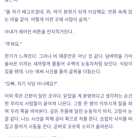
“울 자기 배고프겠네. 와, 여기 분위기 되게 이상해요. 만화 속에 있
는 마을 같아. 어떻게 이런 곳에 사람이 살까.”
아내가 에어컨 버튼을 만지작거린다.
“추워요.”
한기가 느껴진다. 그러나 비 때문만은 아닌 것 같다. 담벼락을 기어
올라온 이끼는 새까맣게 물들어 수백의 눈동자처럼 보인다. 식당이
있을 텐데. 나는 애써 시선을 돌려 골목을 더듬는다.
“오빠, 저기 식당 아니에요?”
이미 죽은 간판이 달린 곳이다. 닫았을 게 분명하다고 생각하는 순간
한 무리의 사람들이 쏟아져 나온다. 그중 한 명이 이쑤시개 질을 하
며 우리 쪽을 바라본다. 깊은 주름에 달린 눈동자가 마치, 고등어 눈
깔 같다. 나는 시선을 피해 공터 쪽으로 차를 몬다. 승합차 사이를 비
집고 들어가 시동을 끈다. 곧바로 꼬르륵 소리가 올라온다.