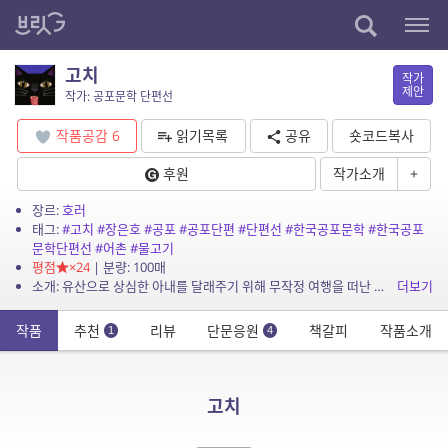
고치
작가
제안
작가: 공포문학 단편선
작품공감
6
읽기목록
공유
숏코드복사
후원
작가소개
+
장르:
호러
태그:
#고치
#장은호
#공포
#공포단편
#단편선
#한국공포문학
#한국공포
문학단편선
#어촌
#물고기
평점
×24
| 분량: 100매
소개: 유산으로 상심한 아내를 달래주기 위해 무작정 여행을 떠난 남편의 이야기다. 비가 억수같이 쏟아지는 가운데, 우연히 들어가게 된 마을은 이상한 기운을 풍긴다. 부부는 마을에 단 하나...
더보기
작품
추천
리뷰
단문응원
책갈피
작품소개
1
4
고치