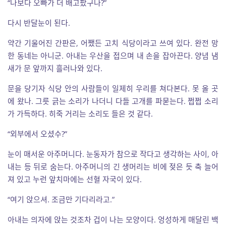
“나보다 오빠가 더 배고팠구나?”
다시 반달눈이 된다.
약간 기울어진 간판은, 어쨌든 고치 식당이라고 쓰여 있다. 완전 망
한 동네는 아니군. 아내는 우산을 접으며 내 손을 잡아끈다. 양념 냄
새가 문 앞까지 흘러나와 있다.
문을 당기자 식당 안의 사람들이 일제히 우리를 쳐다본다. 못 올 곳
에 왔나. 그릇 긁는 소리가 나더니 다들 고개를 파묻는다. 쩝쩝 소리
가 가득하다. 히죽 거리는 소리도 들은 것 같다.
“외부에서 오셨수?”
눈이 매서운 아주머니다. 눈동자가 참으로 작다고 생각하는 사이, 아
내는 등 뒤로 숨는다. 아주머니의 긴 생머리는 비에 젖은 듯 축 늘어
져 있고 누런 앞치마에는 선혈 자국이 있다.
“여기 앉으셔. 조금만 기다리라고.”
아내는 의자에 앉는 것조차 겁이 나는 모양이다. 엉성하게 매달린 백