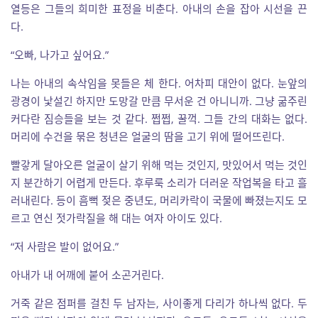
열등은 그들의 희미한 표정을 비춘다. 아내의 손을 잡아 시선을 끈
다.
“오빠, 나가고 싶어요.”
나는 아내의 속삭임을 못들은 체 한다. 어차피 대안이 없다. 눈앞의
광경이 낯설긴 하지만 도망갈 만큼 무서운 건 아니니까. 그냥 굶주린
커다란 짐승들을 보는 것 같다. 쩝쩝, 꿀꺽. 그들 간의 대화는 없다.
머리에 수건을 묶은 청년은 얼굴의 땀을 고기 위에 떨어뜨린다.
빨갛게 달아오른 얼굴이 살기 위해 먹는 것인지, 맛있어서 먹는 것인
지 분간하기 어렵게 만든다. 후루룩 소리가 더러운 작업복을 타고 흘
러내린다. 등이 흠뻑 젖은 중년도, 머리카락이 국물에 빠졌는지도 모
르고 연신 젓가락질을 해 대는 여자 아이도 있다.
“저 사람은 발이 없어요.”
아내가 내 어깨에 붙어 소곤거린다.
거죽 같은 점퍼를 걸친 두 남자는, 사이좋게 다리가 하나씩 없다. 두