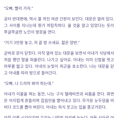
“오빠, 빨리 가자.”
공터 반대편에, 역시 불 꺼진 여관 간판이 보인다. 대문은 열려 있다.
그 사이를 지나는데 뭔가 꺼림칙하다. 올 것을 알고 있었다는 듯이
쭈글쭈글한 노인이 방문을 연다.
“거기 3만원 놓고, 저 끝 방 쓰세요. 젊은 양반.”
곧바로 문이 닫힌다. 아직 열려 있는 대문을 보면서 아내가 식당에서
처음 했던 말을 떠올린다. 나가고 싶어요. 아내는 이미 신발을 벗고
마루를 밟고 있다. 아내의 눈빛이 피곤을 호소한다. 나는 대문을 닫
고 아내를 따라 방으로 들어간다.
“오빠, 나 드라마 봐야 하는데.”
아내가 이불을 펴는 동안, 나는 구식 텔레비전과 씨름을 한다. 화면
은 어지럽게 흔들리며 잡음만을 뱉어내고 있다. 무거운 눈두덩을 비
비다 코드를 뽑아 버린다. 아내는 피식 웃고는 입을 쫑긋거린다.
아직 이른 시간이지만 우리는 나란히 자리에 눕는다. 어둠 사이로 아