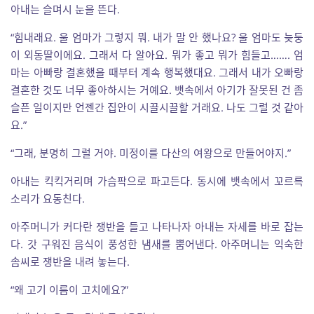
아내는 슬며시 눈을 뜬다.
“힘내래요. 울 엄마가 그렇지 뭐. 내가 말 안 했나요? 울 엄마도 늦둥
이 외동딸이에요. 그래서 다 알아요. 뭐가 좋고 뭐가 힘들고……. 엄
마는 아빠랑 결혼했을 때부터 계속 행복했대요. 그래서 내가 오빠랑
결혼한 것도 너무 좋아하시는 거예요. 뱃속에서 아기가 잘못된 건 좀
슬픈 일이지만 언젠간 집안이 시끌시끌할 거래요. 나도 그럴 것 같아
요.”
“그래, 분명히 그럴 거야. 미정이를 다산의 여왕으로 만들어야지.”
아내는 킥킥거리며 가슴팍으로 파고든다. 동시에 뱃속에서 꼬르륵
소리가 요동친다.
아주머니가 커다란 쟁반을 들고 나타나자 아내는 자세를 바로 잡는
다. 갓 구워진 음식이 풍성한 냄새를 뿜어낸다. 아주머니는 익숙한
솜씨로 쟁반을 내려 놓는다.
“왜 고기 이름이 고치에요?”