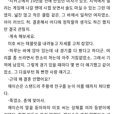
-시카고에서 10년쯤 전에 만났던 여자가 있소. 지역에서 열
리는 게임에 나갈 땐데 시합 보면서 술도 마실 수 있는 그런 데
였지. 넓진 않고 작은 클럽 같은. 그 바에서 일하던 여자였소.
아이 러브드 허. 결혼해서 어디에 정착할까 생각도 하긴 했지
만 결국 관뒀지.
-계속 해보세요.
미호 씨는 태블릿을 내려놓고 자세를 고쳐 잡았다.
-하루는 바에 앉아 있는데 내 경기를 다 봤다고 하더군. 머
리를 좀 쓰라면서 한소리 하는데 아주 거침없었소. 그래서 기
억에 남았지. 그렇게 경기 있을 때마다 몇 번 더 얘기했고 같이
잤소. 그 다음부턴 뭐 뻔한 사랑 얘기고.
-근데 왜 결혼 안했어요?
제이슨은 스탠드의 주황색 전구를 눈이 아플 때까지 쳐다봤
다.
-죽었소. 총에 맞아서.
제이슨의 말을 듣자마자 미호 씨는 상체를 의자 등받이에