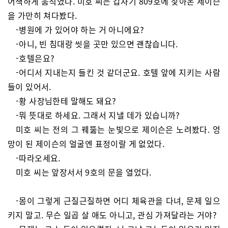
어색하게 움직였다. 미호 씨는 갑자기 809호에 찾아온 제이슨
을 가만히 쳐다봤다.
-병원에 가 있어야 하는 거 아니에요?
-아니, 빈 침대랑 씻을 곳만 있으면 괜찮습니다.
-호텔은요?
-어디서 지내는지 들킨 것 같더군요. 호텔 앞에 지키는 사람
들이 있어서.
-황 사장님한테 말해도 돼요?
-뭐 뜻대로 하세요. 그래서 지낼 데가 있습니까?
미호 씨는 전의 그 꿰뚫는 눈빛으로 제이슨은 노려봤다. 엉
망이 된 제이슨의 얼굴엔 표정이랄 게 없었다.
-따라오세요.
미호 씨는 앞장서서 9호의 문을 열었다.
-몸이 그렇게 근질근질하면 어디 체육관을 다녀, 문제 일으
키지 말고. 무슨 일곱 살 애도 아니고, 관심 가져달라는 거야?