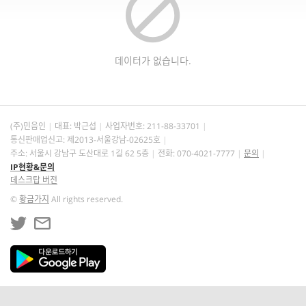
데이터가 없습니다.
(주)민음인
대표: 박근섭
사업자번호:
211-88-33701
통신판매업신고: 제2013-서울강남-02625호
주소: 서울시 강남구 도산대로 1길 62 5층
전화: 070-4021-7777
문의
IP현황&문의
데스크탑 버전
©
황금가지
All rights reserved.