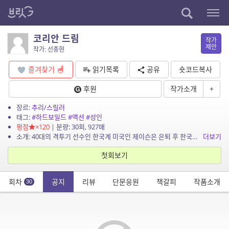
코리안 드림
작가
제안
작가: 선종현
즐겨찾기
읽기목록
공유
숏코드복사
후원
작가소개
+
장르:
추리/스릴러
태그:
#하드보일드
#액션
#성인
평점
×120
| 분량: 30회, 927매
소개: 40대의 격투기 선수인 한국계 미국인 제이슨은 은퇴 후 한국에서 살기로 결정한다. 이는 그의 조력자인 한국 유흥계의 큰 손, 황 사장의 권유 때문이다. 그가 처음 제이슨에게 소개해...
더보기
첫회보기
회차
공지
리뷰
단문응원
책갈피
작품소개
30