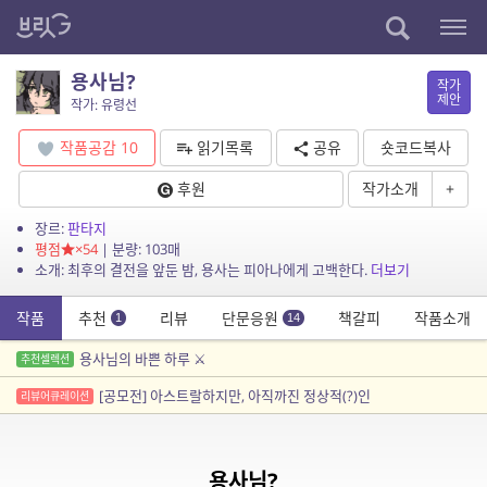
용사님?
작가
제안
작가: 유령선
작품공감
10
읽기목록
공유
숏코드복사
후원
작가소개
+
장르:
판타지
평점
×54
| 분량: 103매
소개: 최후의 결전을 앞둔 밤, 용사는 피아나에게 고백한다.
더보기
작품
추천
리뷰
단문응원
책갈피
작품소개
1
14
용사님의 바쁜 하루 ⚔️
추천셀렉션
[공모전] 아스트랄하지만, 아직까진 정상적(?)인
리뷰어큐레이션
용사님?