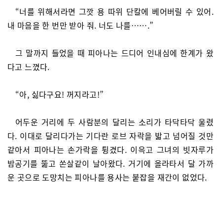
“너를 위해서라면 그깟 용 따위 단칼에 베어버릴 수 있어.
내 마음을 한 번만 받아 줘. 너도 나를…….”
그 말까지 들었을 때 피아나는 드디어 인내심에 한계가 왔
다고 느꼈다.
“아, 싫다구요! 꺼지라고!”
어두운 거리에 두 사람분의 달리는 소리가 타닥타닥 울렸
다. 이대로 달리다가는 기다란 로브 자락을 밟고 넘어질 것만
같아서 피아나는 손가락을 튕겼다. 이윽고 그녀의 빗자루가
밤공기를 뚫고 쏜살같이 날아왔다. 거기에 올라타서 달 가까
운 곳으로 도망치는 피아나를 용사는 붙잡을 재간이 없었다.