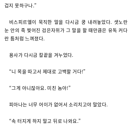
겁지 못하구나.”
비스피르엘이 묵직한 말을 다시금 쿵 내려놓았다. 샛노란
눈 안의 죽 찢어진 검은자위가 그 말을 할 때만큼은 유독 커다
란 틈처럼 느껴졌다.
용사가 다시금 칼끝을 겨누었다.
“니 목을 따고서 제대로 고백할 거다!”
“그게 아니잖아요. 미친 놈아!”
피아나는 너무 어이가 없어서 소리치고야 말았다.
“속 터지게 하지 말고 뒤로 나와요.”