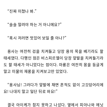
“진짜 미쳤나 봐.”
“슬슬 말려야 하는 거 아니에요?”
“혹시 저러면 멋있어 보일 줄 아나?”
용사는 여전히 검을 치켜들고 당장 용의 목을 베기라도 할
태세였다. 다행인 점은 비스피르엘이 당장 앞발을 치켜들기라
도 할 태세가 아니었다는 점이다. 마룡은 여전히 몸을 둥글게
말고 미물의 재롱을 지켜보고만 있었다.
“용사님! 그러다가 앞발에 채면 흔적도 없이 고깃덩어리에
요! 나대지 말고 일단 뒤로 와요!”
결국 아이케가 참지 못하고 나섰다. 옆에서 피아나와 에닛