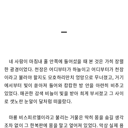
네 사람이 마침내 홀 안쪽에 들어섰을 때 본 것은 가히 장렬
한 광경이었다. 천장은 어디부터가 하늘이고 어디부터가 천장
이라고 불러야 할지도 모호하리만치 엉망으로 무너졌고, 거기
에서부터 빛이 쏟아져 들어와 캄캄한 방 안을 아련히 비추고
있었다. 매끈한 감색 비늘이 빛을 받아 희게 부서졌고 그 사이
로 샛노란 눈알이 달처럼 떠올랐다.
마룡 비스피르엘이라고 불리는 거물은 딱히 몸을 숨길 생각
조차 없이 그 한복판에 몸을 말고 엎어져 있었다. 막상 실제 용