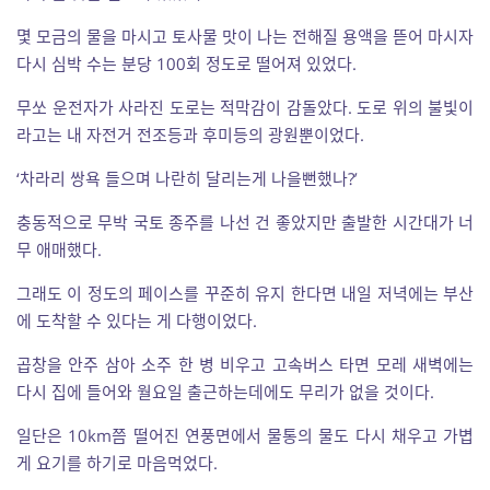
몇 모금의 물을 마시고 토사물 맛이 나는 전해질 용액을 뜯어 마시자
다시 심박 수는 분당 100회 정도로 떨어져 있었다.
무쏘 운전자가 사라진 도로는 적막감이 감돌았다. 도로 위의 불빛이
라고는 내 자전거 전조등과 후미등의 광원뿐이었다.
‘차라리 쌍욕 들으며 나란히 달리는게 나을뻔했나?’
충동적으로 무박 국토 종주를 나선 건 좋았지만 출발한 시간대가 너
무 애매했다.
그래도 이 정도의 페이스를 꾸준히 유지 한다면 내일 저녁에는 부산
에 도착할 수 있다는 게 다행이었다.
곱창을 안주 삼아 소주 한 병 비우고 고속버스 타면 모레 새벽에는
다시 집에 들어와 월요일 출근하는데에도 무리가 없을 것이다.
일단은 10km쯤 떨어진 연풍면에서 물통의 물도 다시 채우고 가볍
게 요기를 하기로 마음먹었다.