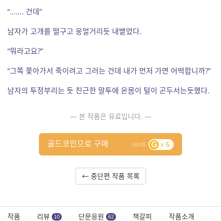
“……. 건데”
남자가 고개를 떨구고 웅얼거리듯 내뱉었다.
“뭐라고요?”
“그쪽 쫓아가서 죽이려고 그러는 건데 내가 먼저 가면 어떡합니까?”
남자의 투정부리는 듯 친근한 말투에 온몸이 털이 곤두서는듯했다.
— 본 작품은 유료입니다. —
골드코인으로 구매
5
500
← 중단편 작품 목록
작품
리뷰
단문응원
책갈피
작품소개
10
62