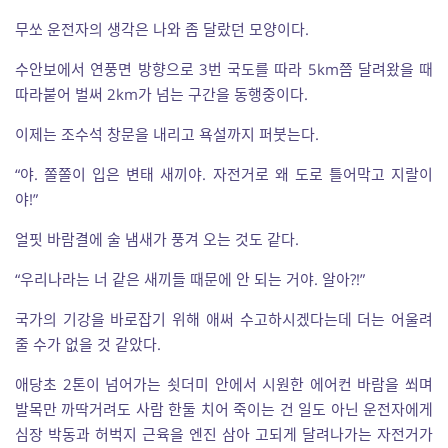
무쏘 운전자의 생각은 나와 좀 달랐던 모양이다.
수안보에서 연풍면 방향으로 3번 국도를 따라 5km쯤 달려왔을 때
따라붙어 벌써 2km가 넘는 구간을 동행중이다.
이제는 조수석 창문을 내리고 욕설까지 퍼붓는다.
“야. 쫄쫄이 입은 변태 새끼야. 자전거로 왜 도로 틀어막고 지랄이
야!”
얼핏 바람결에 술 냄새가 풍겨 오는 것도 같다.
“우리나라는 너 같은 새끼들 때문에 안 되는 거야. 알아?!”
국가의 기강을 바로잡기 위해 애써 수고하시겠다는데 더는 어울려
줄 수가 없을 것 같았다.
애당초 2톤이 넘어가는 쇳더미 안에서 시원한 에어컨 바람을 쐬며
발목만 까딱거려도 사람 한둘 치어 죽이는 건 일도 아닌 운전자에게
심장 박동과 허벅지 근육을 엔진 삼아 고되게 달려나가는 자전거가