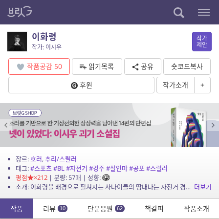
이화령
작가
제안
작가: 이시우
작품공감
50
읽기목록
공유
숏코드복사
후원
작가소개
+
장르:
호러
,
추리/스릴러
태그:
#스포츠
#BL
#자전거
#경주
#살인마
#공포
#스릴러
평점
×212
| 분량: 57매 | 성향:
소개: 이화령을 배경으로 펼쳐지는 사나이들의 땀내나는 자전거 경주… 비슷한 이야기 입니다.
더보기
작품
리뷰
단문응원
책갈피
작품소개
10
62