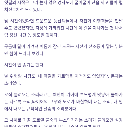
옛길의 시작은 그리 높지 않은 경사도에 굽이굽이 산을 끼고 돌아 펼
쳐진 2차선 도로였다.
낮 시간이었다면 드문드문 등산객들이나 자전거 여행객들을 만날
수도 있었겠지만, 자정에 가까워진 시간에 이 길을 지나가는 건 나처
럼 정신 나간 놈 정도일 것이다.
구름에 달이 가려져 어둠에 잠긴 도로는 자전거 전조등이 닿는 부분
만 훤히 드러나 보였다.
시간이 안 좋기는 했다.
날 위협할 차량도, 내 앞길을 가로막을 자전거도 없었지만, 문제는
소리였다.
오직 들려오는 소리라고는 체인이 기어에 부드럽게 맞닿아 돌아가
는 자르륵 소리,타이어의 고무와 도로가 마찰하며 내는 소리, 내 입
에서 나오는 규칙적인 날숨의 소리뿐이다.
그 사이로 가끔 도로옆 풀숲의 부스럭거리는 소리가 들려오면 심장
박동이 순간적으로 1~20회가 넘게 치솟아 오르곤 했다.