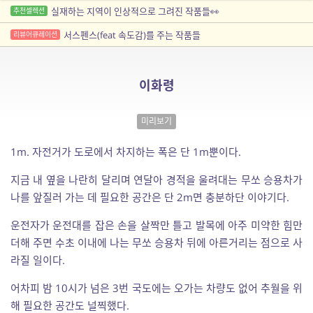
실재하는 지역이 인상적으로 그려진 작품들👀
추천셀렉션
서스펜스(feat 속도감)를 주는 작품들
리뷰어큐레이션
이화령
미리보기
1m. 자전거가 도로에서 차지하는 폭은 단 1m뿐이다.
지금 내 옆을 나란히 달리며 연달아 경적을 울려대는 무쏘 승용차가
나를 앞질러 가는 데 필요한 공간은 단 2m면 충분하단 이야기다.
운전자가 운전대를 잡은 손을 살짝만 틀고 발목에 아주 미약한 힘만
더해 주면 수초 이내에 나는 무쏘 승용차 뒤에 아른거리는 점으로 사
라질 일이다.
어차피 밤 10시가 넘은 3번 국도에는 오가는 차량도 없어 추월을 위
해 필요한 공간도 널찍했다.