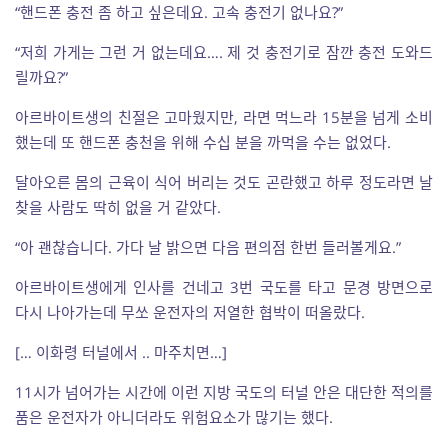
“핸드폰 충전 좀 하고 싶은데요. 고속 충전기 없나요?”
“저희 가게는 그런 거 없는데요…. 제 것 충전기로 잠깐 충전 도와드
릴까요?”
아르바이트생의 친절은 고마웠지만, 라면 먹느라 15분을 넘게 소비
했는데 또 핸드폰 충천을 위해 수십 분을 까먹을 수는 없었다.
달아오른 몸의 근육이 식어 버리는 것도 곤란했고 하루 정도라면 날
찾을 사람도 딱히 없을 거 같았다.
“아 괜찮습니다. 가다 날 밝으면 다음 편의점 한번 들러볼게요.”
아르바이트생에게 인사를 건네고 3번 국도를 타고 문경 방면으로
다시 나아가는데 무쏘 운전자의 저열한 협박이 떠올랐다.
[… 이화령 터널에서 .. 마주치면…]
11시가 넘어가는 시간에 이런 지방 국도의 터널 안은 대단한 적의를
품은 운전자가 아니더라도 위험요소가 많기는 했다.