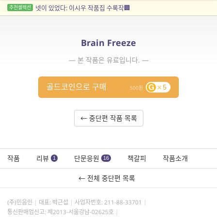
넷이 있었다: 이시우 작품집 수록작🏢
추천셀렉션
Brain Freeze
— 본 작품은 유료입니다. —
골드코인으로 구매
5
500
← 중단편 작품 목록
작품
리뷰
단문응원
책갈피
작품소개
1
16
← 전체 중단편 목록
(주)민음인
대표: 박근섭
사업자번호:
211-88-33701
통신판매업신고: 제2013-서울강남-02625호