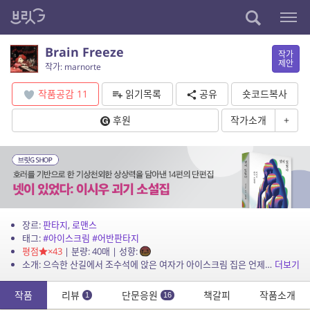
Brain Freeze
작가
제안
작가: marnorte
작품공감
11
읽기목록
공유
숏코드복사
후원
작가소개
+
장르:
판타지
,
로맨스
태그:
#아이스크림
#어반판타지
평점
×43
| 분량: 40매 | 성향:
소개: 으슥한 산길에서 조수석에 앉은 여자가 아이스크림 집은 언제 도착하냐고 보챈다. 나는 여자가 누구인지도 모른다. 여자를 차에 태운 기억도 없다.
더보기
작품
리뷰
단문응원
책갈피
작품소개
1
16