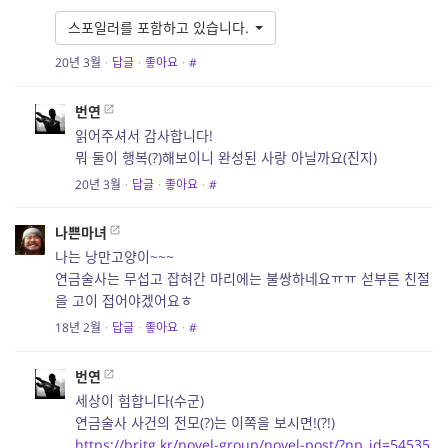
스포일러를 포함하고 있습니다.
20년 3월
·
답글
·
좋아요
·
#
번연
읽어주셔서 감사합니다!
뭐 둘이 행복(?)해보이니 완성된 사랑 아닐까요(진지)
20년 3월
·
답글
·
좋아요
·
#
나쁜마녀
나는 낭만고양이~~~
연금술사는 무섭고 잡혀간 마리에는 불쌍하네요ㅠㅠ 섣부른 친절
을 고이 접어야겠어요ㅎ
18년 2월
·
답글
·
좋아요
·
#
번연
세상이 험합니다(수군)
연금술사 사건의 전모(?)는 이쪽을 보시면!(?!)
https://britg.kr/novel-group/novel-post/?np_id=54535