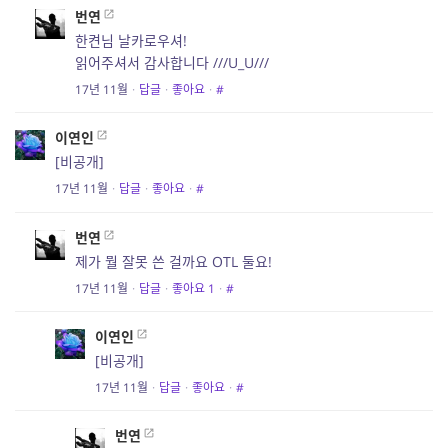
번연
한켠님 날카로우셔!
읽어주셔서 감사합니다 ///U_U///
17년 11월
·
답글
·
좋아요
·
#
이연인
[비공개]
17년 11월
·
답글
·
좋아요
·
#
번연
제가 뭘 잘못 쓴 걸까요 OTL 둘요!
17년 11월
·
답글
·
좋아요
1
·
#
이연인
[비공개]
17년 11월
·
답글
·
좋아요
·
#
번연