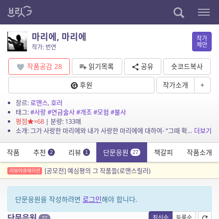
마리에, 마리에
작가
제안
작가: 번연
작품공감
28
읽기목록
공유
숏코드복사
후원
작가소개
+
장르:
로맨스
,
호러
태그:
#사랑
#연금술사
#개조
#모험
#불사
평점
×68
| 분량: 133매
소개: 그가 사랑한 마리에와 내가 사랑한 마리에에 대하여- “그때 확실히 깨달았어. 내가 그녀를 어떻게 생각하는지. 사랑이란 단어를 쓸 수 있다면, 그건 지금, 내 거야. 다른...
더보기
작품
추천
리뷰
단문응원
책갈피
작품소개
2
1
27
[공모전] 예심평의 그 작품들(로맨스릴러)
리뷰어큐레이션
단문응원을 작성하려면
로그인
해야 합니다.
단문응원
최신순
등록순
27