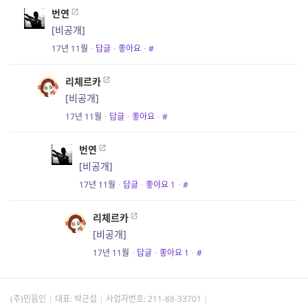
번연
[비공개]
17년 11월
·
답글
·
좋아요
·
#
리체르카
[비공개]
17년 11월
·
답글
·
좋아요
·
#
번연
[비공개]
17년 11월
·
답글
·
좋아요
1
·
#
리체르카
[비공개]
17년 11월
·
답글
·
좋아요
1
·
#
(주)민음인
대표: 박근섭
사업자번호:
211-88-33701