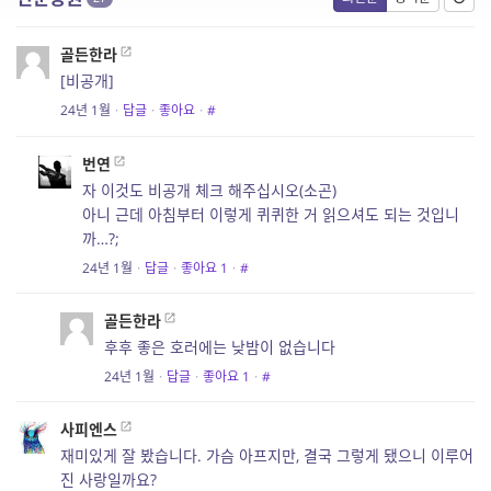
골든한라
[비공개]
24년 1월
·
답글
·
좋아요
·
#
번연
자 이것도 비공개 체크 해주십시오(소곤)
아니 근데 아침부터 이렇게 퀴퀴한 거 읽으셔도 되는 것입니
까…?;
24년 1월
·
답글
·
좋아요
1
·
#
골든한라
후후 좋은 호러에는 낮밤이 없습니다
24년 1월
·
답글
·
좋아요
1
·
#
사피엔스
재미있게 잘 봤습니다. 가슴 아프지만, 결국 그렇게 됐으니 이루어
진 사랑일까요?