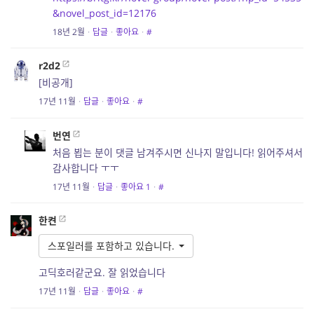
&novel_post_id=12176
18년 2월
·
답글
·
좋아요
·
#
r2d2
[비공개]
17년 11월
·
답글
·
좋아요
·
#
번연
처음 뵙는 분이 댓글 남겨주시면 신나지 말입니다! 읽어주셔서
감사합니다 ㅜㅜ
17년 11월
·
답글
·
좋아요
1
·
#
한켠
스포일러를 포함하고 있습니다.
고딕호러같군요. 잘 읽었습니다
17년 11월
·
답글
·
좋아요
·
#