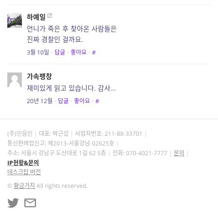
하예일
언니가 죽은 후 찾아온 사람들은
진짜 경찰인 걸까요.
3월 10일
·
답글
·
좋아요
·
#
가속팽창
재미있게 읽고 있습니다. 감사…
20년 12월
·
답글
·
좋아요
·
#
(주)민음인
대표: 박근섭
사업자번호:
211-88-33701
통신판매업신고: 제2013-서울강남-02625호
주소: 서울시 강남구 도산대로 1길 62 5층
전화: 070-4021-7777
문의
IP현황&문의
데스크탑 버전
©
황금가지
All rights reserved.