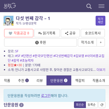
다섯 번째 감각 – 1
작가
제안
작가: SF환상문학
작품공감
8
읽기목록
공유
숏코드복사
후원
작가소개
+
장르:
SF
태그:
#SF
#단편선
#한국SF단편선
#다섯번째감각
#김보영
#사이비종교집
단
#음악
#초능력자
평점
×30
| 분량: 170매
소개: 언니가 교통사고로 사망한 후, 찾아온 경찰은 교통사고보다도 언니가 활동하던 모종의 종교 조직에 대한 조사에 더 열을 올린다. 의문을 품고 언니의 과거 행적을 뒤쫓으며 새로운 세계를...
더보기
작품
추천
리뷰
단문응원
책갈피
작품소개
1
2
단문응원을 작성하려면
로그인
해야 합니다.
단문응원
최신순
등록순
2