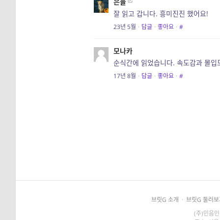
은율
잘 읽고 갑니다. 흥미진진 했어요!
23년 5월
·
답글
·
좋아요
·
#
모나카
순식간에 읽었습니다. 속도감과 몰입
17년 8월
·
답글
·
좋아요
·
#
브릿G 소개
·
브릿G 둘러보
(주)민음인