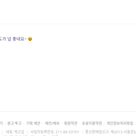
도가 넘 좋네요~
기
·
원고 투고
·
기획 제안
·
제안/제보
·
회원약관
·
유료이용약관
·
개인정보처리방침
·
|
대표: 박근섭
|
사업자등록번호: 211-88-33701
|
통신판매업신고: 제2013-서울강남