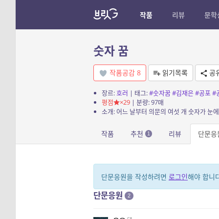
작품
리뷰
문학
숫자 꿈
작품공감
8
읽기목록
공
장르:
호러
| 태그:
#숫자꿈
#김재은
#공포
#
평점
×29
| 분량: 97매
소개: 어느 날부터 의문의 여섯 개 숫자가 눈
작품
추천
리뷰
단문응
1
단문응원을 작성하려면
로그인
해야 합니다
단문응원
2