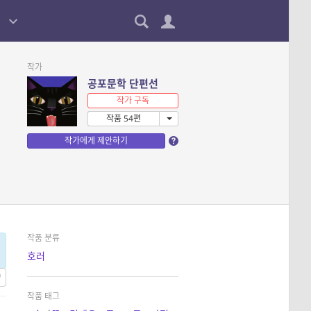
작가
공포문학 단편선
작가 구독
작품 54편
작가에게 제안하기
작품 분류
호러
작품 태그