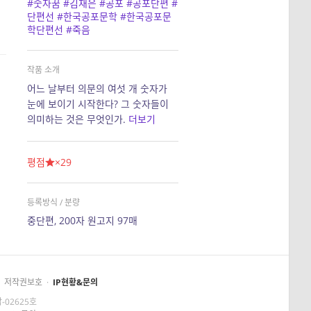
#숫자꿈
#김재은
#공포
#공포단편
#
단편선
#한국공포문학
#한국공포문
학단편선
#죽음
작품 소개
어느 날부터 의문의 여섯 개 숫자가
눈에 보이기 시작한다? 그 숫자들이
의미하는 것은 무엇인가.
더보기
평점
×29
등록방식 / 분량
중단편, 200자 원고지 97매
저작권보호
·
IP현황&문의
-02625호