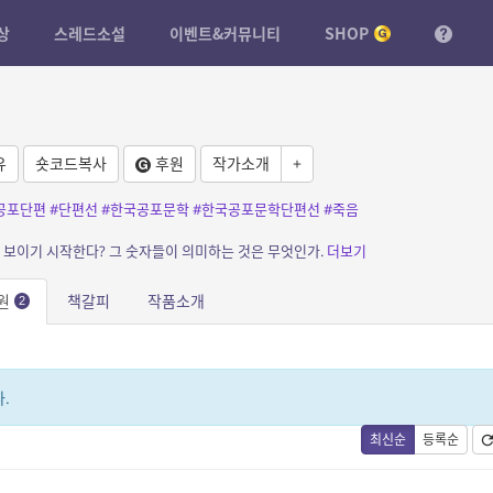
상
스레드소설
이벤트&커뮤니티
SHOP
유
숏코드복사
후원
작가소개
+
공포단편
#단편선
#한국공포문학
#한국공포문학단편선
#죽음
에 보이기 시작한다? 그 숫자들이 의미하는 것은 무엇인가.
더보기
원
책갈피
작품소개
2
.
최신순
등록순