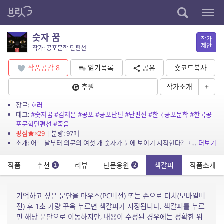
숫자 꿈
작가
제안
작가: 공포문학 단편선
작품공감
8
읽기목록
공유
숏코드복사
후원
작가소개
+
장르:
호러
태그:
#숫자꿈
#김재은
#공포
#공포단편
#단편선
#한국공포문학
#한국공
포문학단편선
#죽음
평점
×29
| 분량: 97매
소개: 어느 날부터 의문의 여섯 개 숫자가 눈에 보이기 시작한다? 그 숫자들이 의미하는 것은 무엇인가.
더보기
작품
추천
리뷰
단문응원
책갈피
작품소개
1
2
기억하고 싶은 문단을 마우스(PC버전) 또는 손으로 터치(모바일버
전) 후 1초 가량 꾸욱 누르면 책갈피가 지정됩니다. 책갈피를 누르
면 해당 문단으로 이동하지만, 내용이 수정된 경우에는 정확한 위