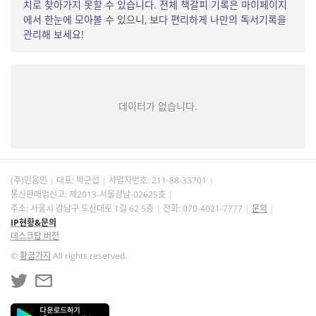
치로 찾아가지 못할 수 있습니다. 전체 책갈피 기록은 마이페이지
에서 한눈에 모아볼 수 있으니, 보다 편리하게 나만의 독서기록을
관리해 보세요!
데이터가 없습니다.
(주)민음인
대표: 박근섭
사업자번호:
211-88-33701
통신판매업신고: 제2013-서울강남-02625호
주소: 서울시 강남구 도산대로 1길 62 5층
전화: 070-4021-7777
문의
IP현황&문의
데스크탑 버전
©
황금가지
All rights reserved.