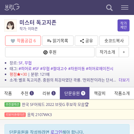
미스터 독고지존
작가
제안
작가: 이마콘
작품공감
6
읽기목록
공유
숏코드복사
후원
작가소개
+
장르:
SF
,
무협
태그:
#히어로
#SF
#무협
#절대고수
#차원이동
#히어로에이전시
평점
×30
| 분량: 121매
소개: 별호 독고지존. 중원의 최강자였던 곽룡. ‘천외천’이라는 단서를 가지고 자신의 호적수를 추적하던 중 ‘플레토니아’라는 전혀 다른 세상으로...
더보기
작품
추천
리뷰
단문응원
책갈피
작품소개
1
1
9
한국 SF어워드 2022 브릿G 후보작 모음🏆
추천셀렉션
옴픽 2107WK3
리뷰어큐레이션
단문응원을 작성하려면
로그인
해야 합니다.