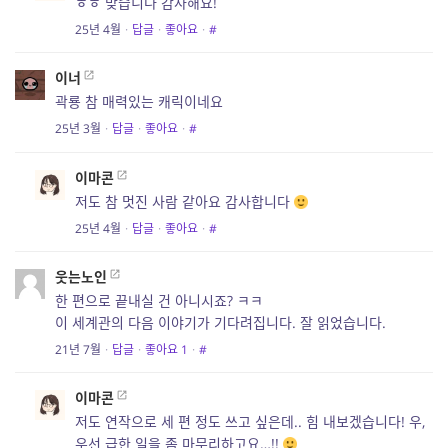
ㅎㅎ 맞습니다 감사해요!
25년 4월
·
답글
·
좋아요
·
#
이너
곽룡 참 매력있는 캐릭이네요
25년 3월
·
답글
·
좋아요
·
#
이마콘
저도 참 멋진 사람 같아요 감사합니다
25년 4월
·
답글
·
좋아요
·
#
웃는노인
한 편으로 끝내실 건 아니시죠? ㅋㅋ
이 세계관의 다음 이야기가 기다려집니다. 잘 읽었습니다.
21년 7월
·
답글
·
좋아요
1
·
#
이마콘
저도 연작으로 세 편 정도 쓰고 싶은데.. 힘 내보겠습니다! 우,
우선 급한 일을 좀 마무리하고요…!!