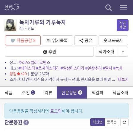
녹차가루와 가루녹차
작가
제안
작가: 반도
작품공감
8
읽기목록
공유
숏코드복사
후원
작가소개
+
장르:
추리/스릴러
,
로맨스
태그:
#테이스티
#코지미스터리
#일상미스터리
#일상추리
#말차
#녹차
평점
×20
| 분량: 237매
소개: 차다연은 자신을 기억하지 못하는 선배, 민서율을 보러 매일 그녀가 알바하는 찻집에 간다. 그러던 어느날 ‘말차가루’가 ‘가루녹차’로 바꿔...
더보기
작품
추천
리뷰
단문응원
책갈피
작품소개
1
4
단문응원을 작성하려면
로그인
해야 합니다.
단문응원
최신순
등록순
4