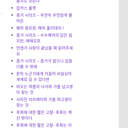
을지도 모른다
캅카스 룰렛
증거 시리즈 – 우연히 우연찮게 불
어온
해피 할로윈, 해피 홀리데이-!
증거 시리즈 – 수수께끼의 답은 쉽
지만, 애매모호
언젠가 사랑이 끝났을 때 읽어주세
요
증거 시리즈 – 증거가 없으니 입을
다물 수 밖에
문득 누군가에게 이끌려 비일상의
세계로 갈 수 있다면
비오는 여름의 낙서와 가출 남고생
이 찾는 것
사라진 러브레터와 가출 여고생이
찾는 것
후회에 대한 짧은 고찰- 후회는 계
산 밖이다
후회에 대한 짧은 고찰- 후회는 이