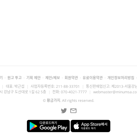
기
·
원고 투고
·
기획 제안
·
제안/제보
·
회원약관
·
유료이용약관
·
개인정보처리방침
·
|
대표: 박근섭
|
사업자등록번호: 211-88-33701
|
통신판매업신고: 제2013-서울강남
시 강남구 도산대로 1길 62 5층
|
전화: 070-4021-7777
|
webmaster@minumsa.c
©
황금가지
. All rights reserved.