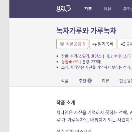
작품
리뷰
문학
녹차가루와 가루녹차
작품공감
8
읽기목록
공
장르:
추리/스릴러
,
로맨스
| 태그:
#테이스티
평점
×20
| 분량: 237매
작품
추천
리뷰
단문응
1
작품 소개
차다연은 자신을 기억하지 못하는 선배, 
루’가 ‘가루녹차’로 바꿔치기 되는 사건
청춘 말차 미스터리.