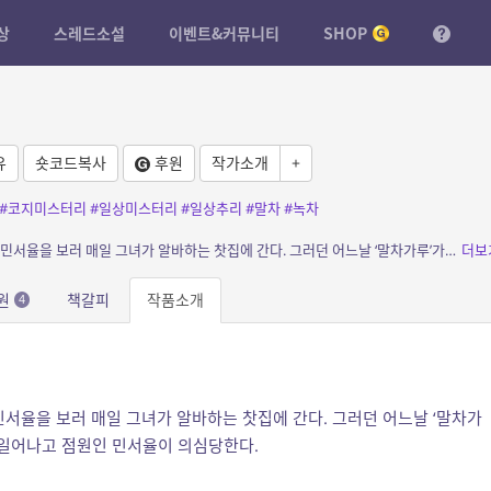
상
스레드소설
이벤트&커뮤니티
SHOP
유
숏코드복사
후원
작가소개
+
#코지미스터리
#일상미스터리
#일상추리
#말차
#녹차
소개: 차다연은 자신을 기억하지 못하는 선배, 민서율을 보러 매일 그녀가 알바하는 찻집에 간다. 그러던 어느날 ‘말차가루’가 ‘가루녹차’로 바꿔...
더보
원
책갈피
작품소개
4
민서율을 보러 매일 그녀가 알바하는 찻집에 간다. 그러던 어느날 ‘말차가
이 일어나고 점원인 민서율이 의심당한다.