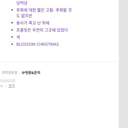
냥저냥
후회에 대한 짧은 고찰- 후회랄 것
도 없지만
용사가 죽고 난 뒤에
초콜릿은 우연히 그곳에 있었다
색
BLOSSOM CHRISTMAS
저작권보호
·
IP현황&문의
-02625호
om
|
문의