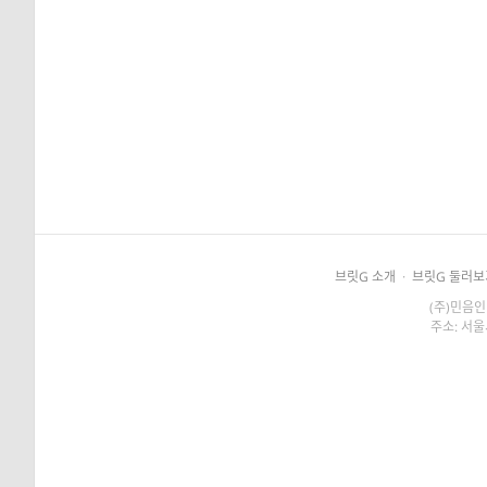
브릿G 소개
·
브릿G 둘러보
(주)민음인
주소: 서울