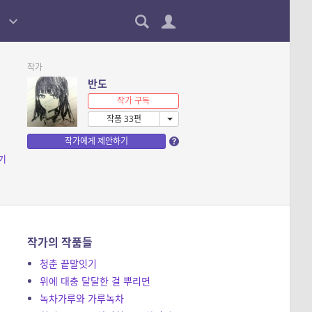
작가
반도
작가 구독
작품 33편
작가에게 제안하기
기
작가의 작품들
청춘 끝말잇기
위에 대충 달달한 걸 뿌리면
녹차가루와 가루녹차