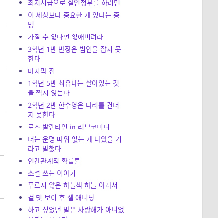
최저시급으로 살인청부를 하려면
이 세상보다 중요한 게 있다는 증
명
가질 수 없다면 없애버려라
3학년 1반 반장은 범인을 잡지 못
한다
마지막 집
1학년 5반 최유나는 살아있는 것
을 찍지 않는다
2학년 2반 한수영은 다리를 건너
지 못한다
로즈 발렌타인 in 러브코미디
너는 운명 따위 없는 게 나았을 거
라고 말했다
인간관계적 확률론
소설 쓰는 이야기
푸르지 않은 하늘색 하늘 아래서
걸 밋 보이 후 셀 애니띵
하고 싶었던 말은 사랑해가 아니었