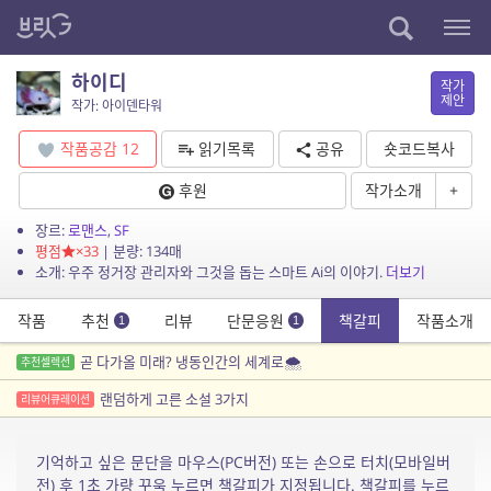
하이디
작가
제안
작가: 아이덴타워
작품공감
12
읽기목록
공유
숏코드복사
후원
작가소개
+
장르:
로맨스
,
SF
평점
×33
| 분량: 134매
소개: 우주 정거장 관리자와 그것을 돕는 스마트 Ai의 이야기.
더보기
작품
추천
리뷰
단문응원
책갈피
작품소개
1
1
곧 다가올 미래? 냉동인간의 세계로🌨️
추천셀렉션
랜덤하게 고른 소설 3가지
리뷰어큐레이션
기억하고 싶은 문단을 마우스(PC버전) 또는 손으로 터치(모바일버
전) 후 1초 가량 꾸욱 누르면 책갈피가 지정됩니다. 책갈피를 누르