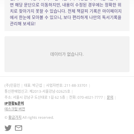
면 해당 문단으로 이동하지만, 내용이 수정된 경우에는 정확한 위
치로 찾아가지 못할 수 있습니다. 전체 책갈피 기록은 마이페이지
에서 한눈에 모아볼 수 있으니, 보다 편리하게 나만의 독서기록을
관리해 보세요!
데이터가 없습니다.
(주)민음인
대표: 박근섭
사업자번호:
211-88-33701
통신판매업신고: 제2013-서울강남-02625호
주소: 서울시 강남구 도산대로 1길 62 5층
전화: 070-4021-7777
문의
IP현황&문의
데스크탑 버전
©
황금가지
All rights reserved.