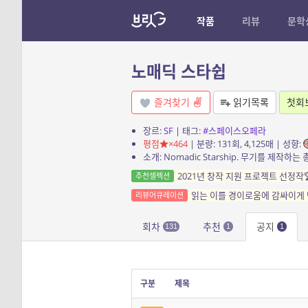
작품
리뷰
문학
노매딕 스타쉽
즐겨찾기
읽기목록
첫회
장르:
SF
| 태그:
#스페이스오페라
평점
×464
| 분량: 131회, 4,125매 | 성향:
2021년 창작 지원 프로젝트 선정작
추천셀렉션
읽는 이를 경이로움에 감싸이게 
리뷰어큐레이션
회차
추천
공지
131
1
1
구분
제목