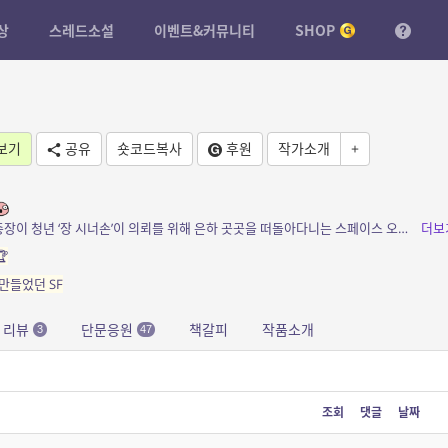
상
스레드소설
이벤트&커뮤니티
SHOP
보기
공유
숏코드복사
후원
작가소개
+
소개: Nomadic Starship. 무기를 제작하는 총장이 청년 ‘장 시너손’이 의뢰를 위해 은하 곳곳을 떠돌아다니는 스페이스 오페라.
더보

만들었던 SF
리뷰
단문응원
책갈피
작품소개
3
47
조회
댓글
날짜