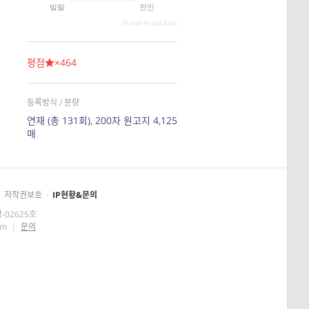
발랄
잔인
JS chart by amCharts
평점
×464
등록방식 / 분량
연재 (총 131회), 200자 원고지 4,125
매
저작권보호
·
IP현황&문의
-02625호
om
|
문의