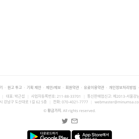
기
·
원고 투고
·
기획 제안
·
제안/제보
·
회원약관
·
유료이용약관
·
개인정보처리방침
·
|
대표: 박근섭
|
사업자등록번호: 211-88-33701
|
통신판매업신고: 제2013-서울강남
시 강남구 도산대로 1길 62 5층
|
전화: 070-4021-7777
|
webmaster@minumsa.c
©
황금가지
. All rights reserved.