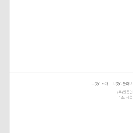
브릿G 소개
·
브릿G 둘러보
(주)민음인
주소: 서울