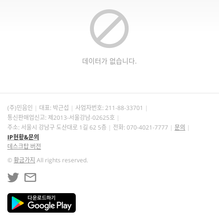
데이터가 없습니다.
(주)민음인
대표: 박근섭
사업자번호:
211-88-33701
통신판매업신고: 제2013-서울강남-02625호
주소: 서울시 강남구 도산대로 1길 62 5층
전화: 070-4021-7777
문의
IP현황&문의
데스크탑 버전
©
황금가지
All rights reserved.