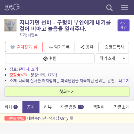
지나가던 선비 – 구렁이 부인에게 내기를
작가
제안
걸어 비아고 놀음을 일러주다.
작가: 대혐수
즐겨찾기
읽기목록
공유
숏코드복사
후원
작가소개
+
장르:
판타지
,
호러
평점
×70
| 분량: 6회, 176매
소개: 나라의 질서를 어지럽히는 괴력난신을 처죽이던 선비는, 남편의 복수를 하러 온 구렁이에게 내기를 제안한다. 동이 틀 때 산사의 종이 울리지 않으면 자신을 죽이라고. 그리고 동이 틀 ...
더보기
첫회보기
회차
공지
리뷰
단문응원
책갈피
작품소개
6
13
대혐수(영선) 작가님 Only 展
리뷰어큐레이션