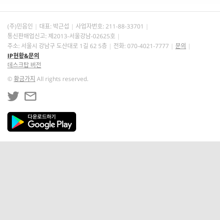
(주)민음인
대표: 박근섭
사업자번호:
211-88-33701
통신판매업신고: 제2013-서울강남-02625호
주소: 서울시 강남구 도산대로 1길 62 5층
전화: 070-4021-7777
문의
IP현황&문의
데스크탑 버전
©
황금가지
All rights reserved.