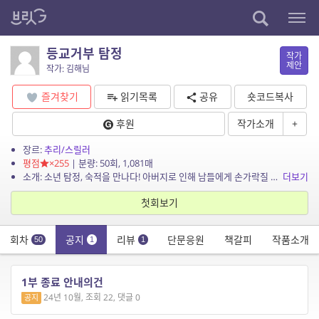
등교거부 탐정
작가
제안
작가: 김해님
즐겨찾기
읽기목록
공유
숏코드복사
후원
작가소개
+
장르:
추리/스릴러
평점
×255
| 분량: 50회, 1,081매
소개: 소년 탐정, 숙적을 만나다! 아버지로 인해 남들에게 손가락질 받는 운명을 떠안게 된 소년, 윤현우. 마음의 문을 닫은 채 고등학교 진학도 포기하고 하루하루를 무의미하게 보내던 현우...
더보기
첫회보기
회차
공지
리뷰
단문응원
책갈피
작품소개
50
1
1
1부 종료 안내의건
24년 10월, 조회 22, 댓글 0
공지