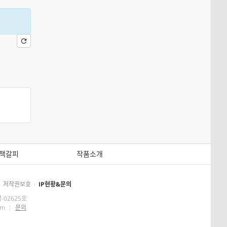
책갈피
작품소개
저작권보호
·
IP현황&문의
-02625호
om
|
문의