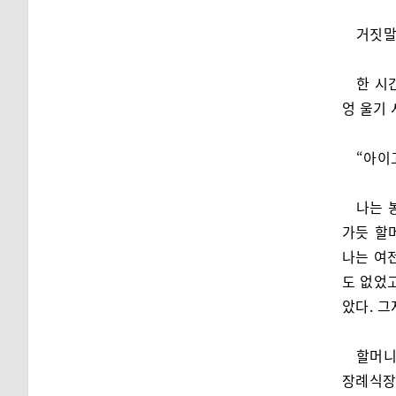
거짓말
한 시
엉 울기 
“아이
나는 
가듯 할
나는 여
도 없었
았다. 그
할머니
장례식장