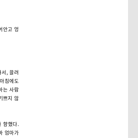
어안고 엉
서, 끌려
 아침에도
하는 사람
기쁘지 않
 향했다.
바 엄마가