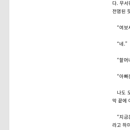
다. 무
전염된 
“여보
“네.”
“할머
“아빠
나도 
막 끝에
“지금
라고 하마