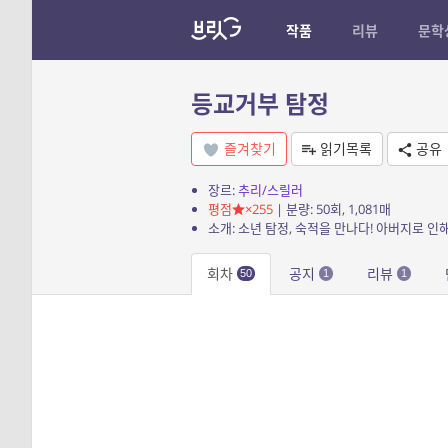
작품
리뷰
문학
등교거부 탐정
즐겨찾기
읽기목록
공유
장르:
추리/스릴러
평점
×255
| 분량: 50회, 1,081매
회차
공지
리뷰
50
1
1