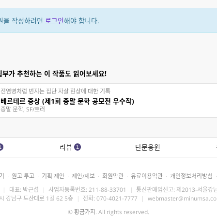
원을 작성하려면
로그인
해야 합니다.
집부가 추천하는 이 작품도 읽어보세요!
전염병처럼 번지는 집단 자살 현상에 대한 기록
베르테르 증상 (제1회 종말 문학 공모전 우수작)
종말 문학, SF/호러
리뷰
단문응원
1
1
기
·
원고 투고
·
기획 제안
·
제안/제보
·
회원약관
·
유료이용약관
·
개인정보처리방침
·
|
대표: 박근섭
|
사업자등록번호: 211-88-33701
|
통신판매업신고: 제2013-서울강남
시 강남구 도산대로 1길 62 5층
|
전화: 070-4021-7777
|
webmaster@minumsa.c
©
황금가지
. All rights reserved.