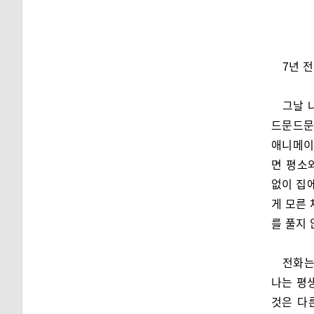
7년 
그날 
드문드문
애니메이
면 평소
없이 집에
게 모른 
를 풀지
전화는
나는 평
것은 다