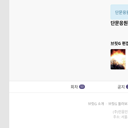
단문응
단문응원
브릿G 편
회차
공지
50
브릿G 소개
·
브릿G 둘러보
(주)민음인
주소: 서울