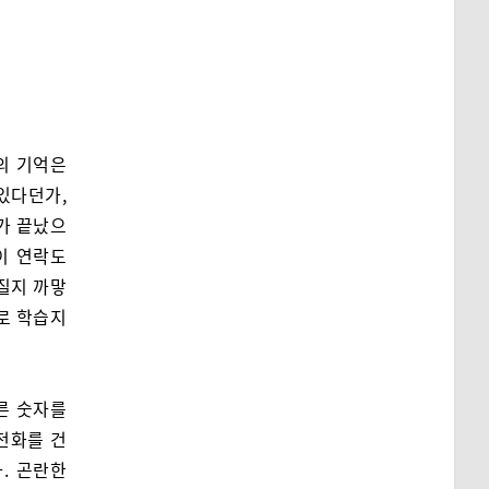
의 기억은
있다던가,
가 끝났으
이 연락도
어질지 까맣
대로 학습지
오른 숫자를
전화를 건
. 곤란한