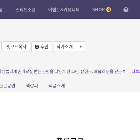
상
스레드소설
이벤트&커뮤니티
SHOP
숏코드복사
후원
작가소개
+
소개: 소년 탐정, 숙적을 만나다! 아버지로 인해 남들에게 손가락질 받는 운명을 떠안게 된 소년, 윤현우. 마음의 문을 닫은 채 고등학교 진학도 포기하고 하루하루를 무의미하게 보내던 현우...
더보
단문응원
책갈피
작품소개