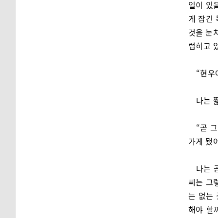
일이 있
게 잠긴
것을 눈치
럽히고 
“현우야
나는 
“곧 
가게 됐어
나는 
씨는 그렇
는 없는 
해야 할