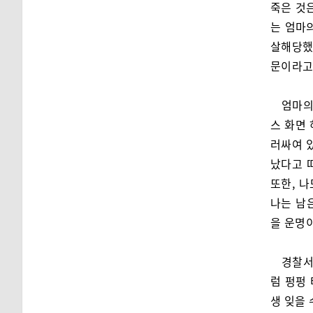
죽은 것
는 엄마
살해당했
문이라고
엄마의
스 화면
러싸여 있
났다고 
또한, 
나는 남
을 운명
경찰서
럼 펑펑 
생 잊을 