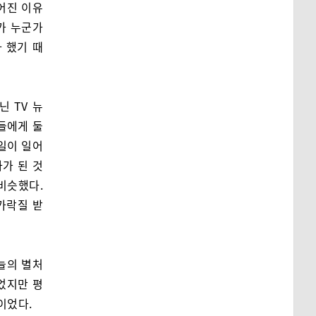
어진 이유
가 누군가
 했기 때
 TV 뉴
들에게 둘
 일이 일어
가 된 것
비슷했다.
가락질 받
늘의 별처
이었지만 평
이었다.