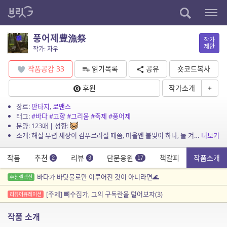
풍어제豊漁祭
작가
제안
작가: 자우
작품공감
33
읽기목록
공유
숏코드복사
후원
작가소개
+
장르:
판타지
,
로맨스
태그:
#바다
#고향
#그리움
#축제
#풍어제
분량: 123매 | 성향:
소개: 해질 무렵 세상이 검푸르러질 때쯤, 마을엔 불빛이 하나, 둘 켜지고, 그 푸르스름했던 넌 나를 보네. <헤르쯔아날로그, 바다>
더보기
작품
추천
리뷰
단문응원
책갈피
작품소개
2
3
17
바다가 바닷물로만 이루어진 것이 아니라면🌊
추천셀렉션
[주제] 뼈수집가, 그의 구독란을 털어보자(3)
리뷰어큐레이션
작품 소개