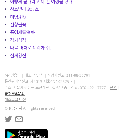
이렇게 끝나려고 이 긴 여행을 했나
삼호빌라 307호
미명未明
선향불꽃
풍어제豊漁祭
감가상각
나를 바다로 데려가 줘.
심계항진
(주)민음인
대표: 박근섭
사업자번호:
211-88-33701
통신판매업신고: 제2013-서울강남-02625호
주소: 서울시 강남구 도산대로 1길 62 5층
전화: 070-4021-7777
문의
IP현황&문의
데스크탑 버전
©
황금가지
All rights reserved.