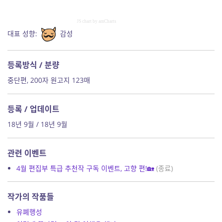
JS chart by amCharts
대표 성향:
감성
등록방식 / 분량
중단편, 200자 원고지 123매
등록 / 업데이트
18년 9월 / 18년 9월
관련 이벤트
4월 편집부 특급 추천작 구독 이벤트, 고향 편!🏡
(종료)
작가의 작품들
유폐행성