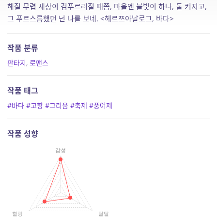
해질 무렵 세상이 검푸르러질 때쯤, 마을엔 불빛이 하나, 둘 켜지고,
그 푸르스름했던 넌 나를 보네. <헤르쯔아날로그, 바다>
작품 분류
판타지
,
로맨스
작품 태그
#바다
#고향
#그리움
#축제
#풍어제
작품 성향
감성
힐링
달달