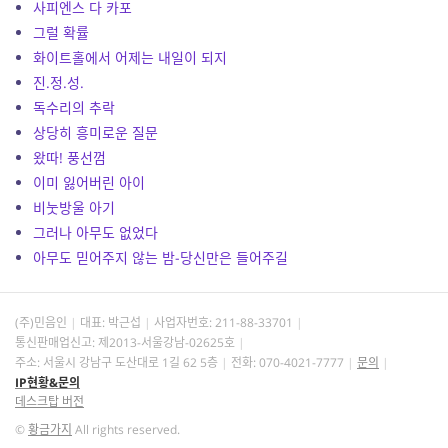
사피엔스 다 카포
그럴 확률
화이트홀에서 어제는 내일이 되지
진.정.성.
독수리의 추락
상당히 흥미로운 질문
왔따! 풍선껌
이미 잃어버린 아이
비눗방울 아기
그러나 아무도 없었다
아무도 믿어주지 않는 밤-당신만은 들어주길
(주)민음인
대표: 박근섭
사업자번호:
211-88-33701
통신판매업신고: 제2013-서울강남-02625호
주소: 서울시 강남구 도산대로 1길 62 5층
전화: 070-4021-7777
문의
IP현황&문의
데스크탑 버전
©
황금가지
All rights reserved.