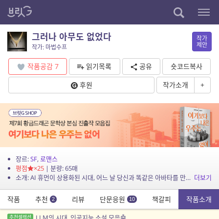
그러나 아무도 없었다
작가
제안
작가: 마법수프
작품공감
7
읽기목록
공유
숏코드복사
후원
작가소개
+
장르:
SF
,
로맨스
평점
×25
| 분량: 65매
소개: AI 휴먼이 상용화된 시대, 어느 날 당신과 똑같은 아바타를 만나게 된다면, 그리고 하필 그 제작 회사에 전남친이 일하고 있다면, 당신은 그걸 사랑이라고 받아들일 수 있을까. 이미...
더보기
작품
추천
리뷰
단문응원
책갈피
작품소개
2
10
LLM의 시대, 인공지능 소설 모음🤖
추천셀렉션