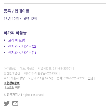
등록 / 업데이트
16년 12월 / 16년 12월
작가의 작품들
고래뼈 요람
진저와 시나몬 – (2)
진저와 시나몬 – (1)
(주)민음인
대표: 박근섭
사업자번호:
211-88-33701
통신판매업신고: 제2013-서울강남-02625호
주소: 서울시 강남구 도산대로 1길 62 5층
전화: 070-4021-7777
문의
IP현황&문의
데스크탑 버전
©
황금가지
All rights reserved.