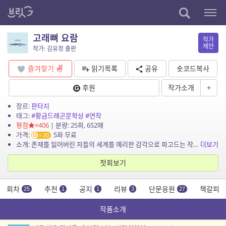
고래뼈 요람
작가
제안
작가: 김유정 출판
즐겨찾기
읽기목록
공유
숏코드복사
후원
작가소개
+
장르:
판타지
태그:
#황금드래곤문학상
#연작
평점
×406
| 분량: 25회, 652매
가격:
5화 무료
20
소개: 존재를 잃어버린 자들의 세계를 예리한 감각으로 파고드는 작품 크리스티안은 마을에서 일손이 필요한 사람들을 거들며 살고 있는 열다섯 살 백발의 소년이다. 술을 마시며 사고를 치는 ...
더보기
첫회보기
회차
추천
공지
리뷰
단문응원
책갈피
25
1
1
3
27
작품소개