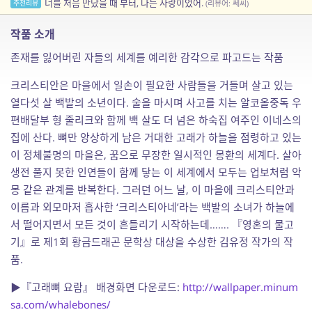
너를 처음 만났을 때 부터, 나는 사랑이었어.
추천리뷰
(리뷰어: 쎄씨)
작품 소개
존재를 잃어버린 자들의 세계를 예리한 감각으로 파고드는 작품
크리스티안은 마을에서 일손이 필요한 사람들을 거들며 살고 있는
열다섯 살 백발의 소년이다. 술을 마시며 사고를 치는 알코올중독 우
편배달부 형 줄리크와 함께 백 살도 더 넘은 하숙집 여주인 이네스의
집에 산다. 뼈만 앙상하게 남은 거대한 고래가 하늘을 점령하고 있는
이 정체불명의 마을은, 꿈으로 무장한 일시적인 몽환의 세계다. 살아
생전 풀지 못한 인연들이 함께 닿는 이 세계에서 모두는 업보처럼 악
몽 같은 관계를 반복한다. 그러던 어느 날, 이 마을에 크리스티안과
이름과 외모마저 흡사한 ‘크리스티아네’라는 백발의 소녀가 하늘에
서 떨어지면서 모든 것이 흔들리기 시작하는데……. 『영혼의 물고
기』로 제1회 황금드래곤 문학상 대상을 수상한 김유정 작가의 작
품.
▶『고래뼈 요람』 배경화면 다운로드:
http://wallpaper.minum
sa.com/whalebones/