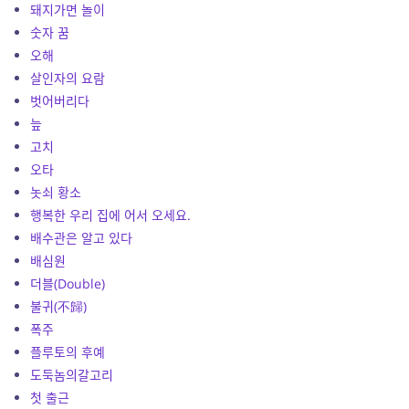
돼지가면 놀이
숫자 꿈
오해
살인자의 요람
벗어버리다
늪
고치
오타
놋쇠 황소
행복한 우리 집에 어서 오세요.
배수관은 알고 있다
배심원
더블(Double)
불귀(不歸)
폭주
플루토의 후예
도둑놈의갈고리
첫 출근