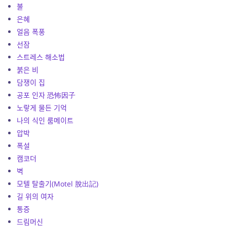
불
은혜
얼음 폭풍
선잠
스트레스 해소법
붉은 비
담쟁이 집
공포 인자 恐怖因子
노랗게 물든 기억
나의 식인 룸메이트
압박
폭설
캠코더
벽
모텔 탈출기(Motel 脫出記)
길 위의 여자
통증
드림머신