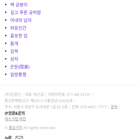
벽 곰팡이
깊고 푸른 공허함
아내의 남자
하등인간
흉포한 입
들개
감옥
상자
은둔(隱遁)
일방통행
(주)민음인
대표: 박근섭
사업자번호:
211-88-33701
통신판매업신고: 제2013-서울강남-02625호
주소: 서울시 강남구 도산대로 1길 62 5층
전화: 070-4021-7777
문의
IP현황&문의
데스크탑 버전
©
황금가지
All rights reserved.