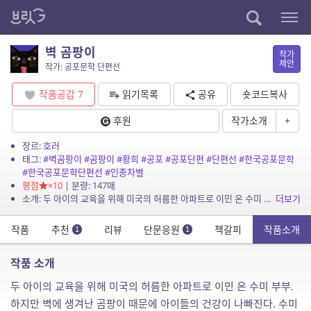
벽 곰팡이
작가
제안
작가: 공포문학 단편선
작품공감
7
읽기목록
공유
숏코드복사
후원
작가소개
+
장르:
호러
태그:
#벽곰팡이
#곰팡이
#황희
#공포
#공포단편
#단편선
#한국공포문학
#한국공포문학단편선
#인종차별
평점
×10
| 분량: 147매
소개: 두 아이의 교육을 위해 미국의 허름한 아파트로 이민 온 수미 부부. 하지만 벽에 생겨난 곰팡이 때문에 아이들의 건강이 나빠진다. 수미는 아파트 관리소에 이를 따져 묻지만 동양인이라...
더보기
작품
추천
리뷰
단문응원
책갈피
작품소개
1
1
작품 소개
두 아이의 교육을 위해 미국의 허름한 아파트로 이민 온 수미 부부.
하지만 벽에 생겨난 곰팡이 때문에 아이들의 건강이 나빠진다. 수미