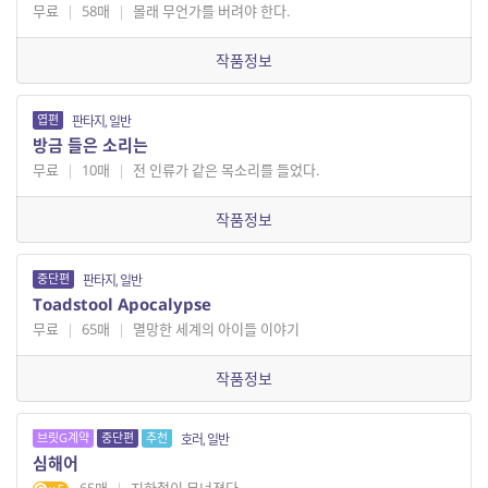
무료
|
58매
|
몰래 무언가를 버려야 한다.
작품정보
엽편
판타지, 일반
방금 들은 소리는
무료
|
10매
|
전 인류가 같은 목소리를 들었다.
작품정보
중단편
판타지, 일반
Toadstool Apocalypse
무료
|
65매
|
멸망한 세계의 아이들 이야기
작품정보
브릿G계약
중단편
추천
호러, 일반
심해어