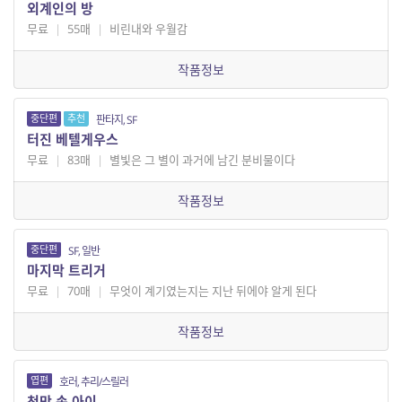
외계인의 방
무료
|
55매
|
비린내와 우월감
작품정보
중단편
추천
판타지, SF
터진 베텔게우스
무료
|
83매
|
별빛은 그 별이 과거에 남긴 분비물이다
작품정보
중단편
SF, 일반
마지막 트리거
무료
|
70매
|
무엇이 계기였는지는 지난 뒤에야 알게 된다
작품정보
엽편
호러, 추리/스릴러
천막 속 아이