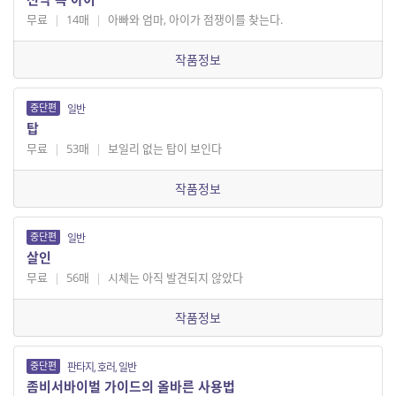
무료
|
14매
|
아빠와 엄마, 아이가 점쟁이를 찾는다.
작품정보
중단편
일반
탑
무료
|
53매
|
보일리 없는 탑이 보인다
작품정보
중단편
일반
살인
무료
|
56매
|
시체는 아직 발견되지 않았다
작품정보
중단편
판타지, 호러, 일반
좀비서바이벌 가이드의 올바른 사용법