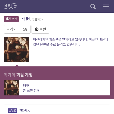
배현
작가 소개
, 등록작가
+ 작가
58
후원
미진하지만 웹소설을 연재하고 있습니다. 이곳엔 예전에
썼던 단편을 주로 올리고 있습니다.
작가의
회원 계정
배현
총 16편 연재
중단편
판타지, SF