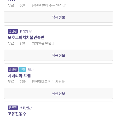
무료
|
66매
|
단단한 칼이 주는 안심감
작품정보
중단편
판타지, SF
모호로비치치불연속면
무료
|
84매
|
지저인을 만났다.
작품정보
중단편
추천
일반
시베리아 트랩
무료
|
79매
|
안전하다고 믿는 사람들
작품정보
중단편
호러, 일반
고유진동수