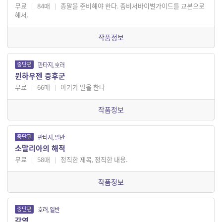
무료
|
84매
|
종말을 준비해야 한다. 좀비서바이벌가이드를 교본으로
해서.
작품정보
중단편
판타지, 호러
뮌하우젠 증후군
무료
|
66매
|
아기가 말을 한다
작품정보
중단편
판타지, 일반
소말리아의 해적
무료
|
58매
|
정직한 제목, 정직한 내용.
작품정보
중단편
호러, 일반
감염