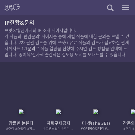
IP현황&문의
브릿G/황금가지의 IP 소개 페이지입니다.
각 작품의 '판권문의' 페이지를 통해 개별 작품에 대한 문의를 보낼 수 있
습니다. 2차 판권 검토를 위해 브릿G 유료 작품의 검토가 필요하신 관계
자께서는
1:1문의
로 작품 열람을 신청해 주시면 검토 방법을 안내해 드
립니다. 종이책/전자책 출간작은 검토용 도서를 보내드릴 수 있습니다.
잠들면 눈뜬다
자력구제금지
더 셋(The 3ET)
잔존의
#추리 #스릴러 #악인 #로드레이지
#로맨스릴러 #추리 #여성서사 #사적제재
#스페이스오페라 #우주활극
#추리 