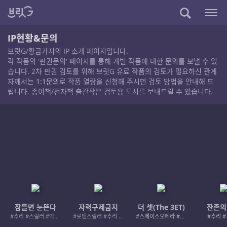
IP현황&문의
브릿G/황금가지의 IP 소개 페이지입니다.
각 작품의 '판권문의' 페이지를 통해 개별 작품에 대한 문의를 보낼 수 있
습니다. 2차 판권 검토를 위해 브릿G 유료 작품의 검토가 필요하신 관계
자께서는
1:1문의
로 작품 열람을 신청해 주시면 검토 방법을 안내해 드
립니다. 종이책/전자책 출간작은 검토용 도서를 보내드릴 수 있습니다.
잠들면 눈뜬다
자력구제금지
더 셋(The 3ET)
잔존의
#추리 #스릴러 #악인 #로드레이지
#로맨스릴러 #추리 #여성서사 #사적제재
#스페이스오페라 #우주활극
#추리 