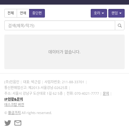
전체
연재
중단편
호러
랜덤
데이터가 없습니다.
(주)민음인
대표: 박근섭
사업자번호:
211-88-33701
통신판매업신고: 제2013-서울강남-02625호
주소: 서울시 강남구 도산대로 1길 62 5층
전화: 070-4021-7777
문의
IP현황&문의
데스크탑 버전
©
황금가지
All rights reserved.