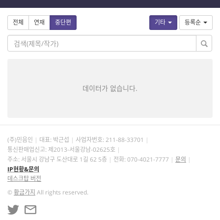
전체
연재
중단편
기타
등록순
데이터가 없습니다.
(주)민음인
대표: 박근섭
사업자번호:
211-88-33701
통신판매업신고: 제2013-서울강남-02625호
주소: 서울시 강남구 도산대로 1길 62 5층
전화: 070-4021-7777
문의
IP현황&문의
데스크탑 버전
©
황금가지
All rights reserved.