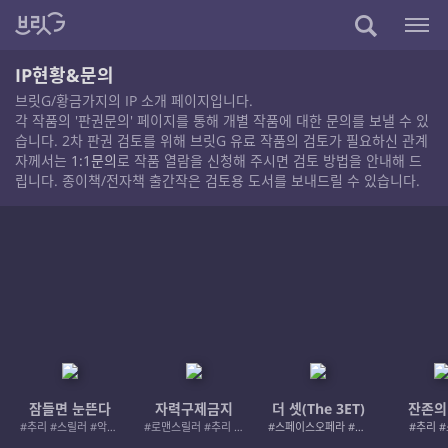
IP현황&문의
브릿G/황금가지의 IP 소개 페이지입니다.
각 작품의 '판권문의' 페이지를 통해 개별 작품에 대한 문의를 보낼 수 있
습니다. 2차 판권 검토를 위해 브릿G 유료 작품의 검토가 필요하신 관계
자께서는
1:1문의
로 작품 열람을 신청해 주시면 검토 방법을 안내해 드
립니다. 종이책/전자책 출간작은 검토용 도서를 보내드릴 수 있습니다.
잠들면 눈뜬다
자력구제금지
더 셋(The 3ET)
잔존의
#추리 #스릴러 #악인 #로드레이지
#로맨스릴러 #추리 #여성서사 #사적제재
#스페이스오페라 #우주활극
#추리 