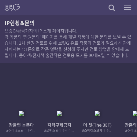
IP현황&문의
브릿G/황금가지의 IP 소개 페이지입니다.
각 작품의 '판권문의' 페이지를 통해 개별 작품에 대한 문의를 보낼 수 있
습니다. 2차 판권 검토를 위해 브릿G 유료 작품의 검토가 필요하신 관계
자께서는
1:1문의
로 작품 열람을 신청해 주시면 검토 방법을 안내해 드
립니다. 종이책/전자책 출간작은 검토용 도서를 보내드릴 수 있습니다.
잠들면 눈뜬다
자력구제금지
더 셋(The 3ET)
잔존의
#추리 #스릴러 #악인 #로드레이지
#로맨스릴러 #추리 #여성서사 #사적제재
#스페이스오페라 #우주활극
#추리 