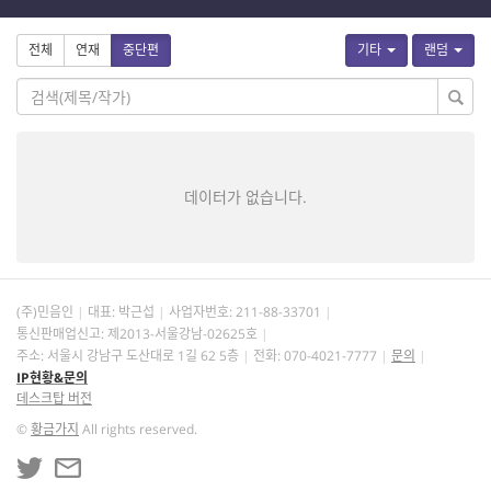
전체
연재
중단편
기타
랜덤
데이터가 없습니다.
(주)민음인
대표: 박근섭
사업자번호:
211-88-33701
통신판매업신고: 제2013-서울강남-02625호
주소: 서울시 강남구 도산대로 1길 62 5층
전화: 070-4021-7777
문의
IP현황&문의
데스크탑 버전
©
황금가지
All rights reserved.