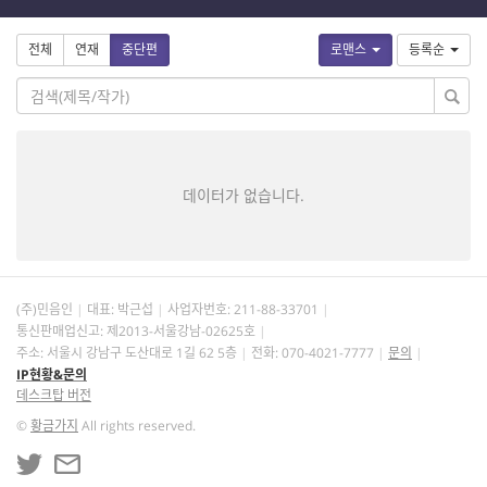
전체
연재
중단편
로맨스
등록순
데이터가 없습니다.
(주)민음인
대표: 박근섭
사업자번호:
211-88-33701
통신판매업신고: 제2013-서울강남-02625호
주소: 서울시 강남구 도산대로 1길 62 5층
전화: 070-4021-7777
문의
IP현황&문의
데스크탑 버전
©
황금가지
All rights reserved.