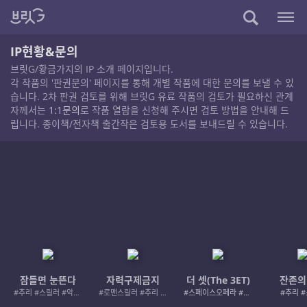
IP현황&문의
브릿G/황금가지의 IP 소개 페이지입니다.
각 작품의 '판권문의' 페이지를 통해 개별 작품에 대한 문의를 보낼 수 있
습니다. 2차 판권 검토를 위해 브릿G 유료 작품의 검토가 필요하신 관계
자께서는
1:1문의
로 작품 열람을 신청해 주시면 검토 방법을 안내해 드
립니다. 종이책/전자책 출간작은 검토용 도서를 보내드릴 수 있습니다.
잠들면 눈뜬다
자력구제금지
더 셋(The 3ET)
잔존의
#추리 #스릴러 #악인 #로드레이지
#로맨스릴러 #추리 #여성서사 #사적제재
#스페이스오페라 #우주활극
#추리 