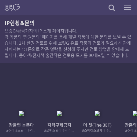
IP현황&문의
브릿G/황금가지의 IP 소개 페이지입니다.
각 작품의 '판권문의' 페이지를 통해 개별 작품에 대한 문의를 보낼 수 있
습니다. 2차 판권 검토를 위해 브릿G 유료 작품의 검토가 필요하신 관계
자께서는
1:1문의
로 작품 열람을 신청해 주시면 검토 방법을 안내해 드
립니다. 종이책/전자책 출간작은 검토용 도서를 보내드릴 수 있습니다.
잠들면 눈뜬다
자력구제금지
더 셋(The 3ET)
잔존의
#추리 #스릴러 #악인 #로드레이지
#로맨스릴러 #추리 #여성서사 #사적제재
#스페이스오페라 #우주활극
#추리 