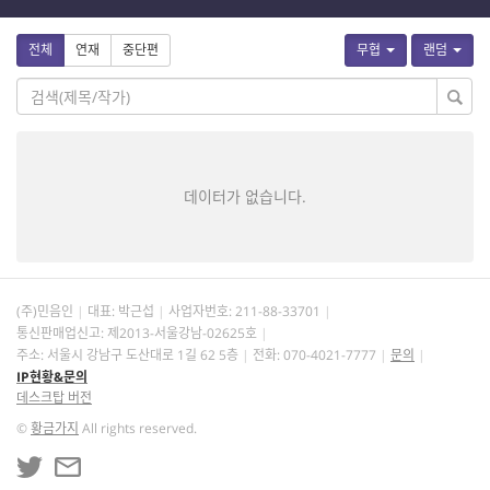
전체
연재
중단편
무협
랜덤
데이터가 없습니다.
(주)민음인
대표: 박근섭
사업자번호:
211-88-33701
통신판매업신고: 제2013-서울강남-02625호
주소: 서울시 강남구 도산대로 1길 62 5층
전화: 070-4021-7777
문의
IP현황&문의
데스크탑 버전
©
황금가지
All rights reserved.