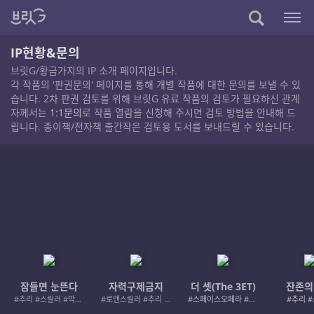
IP현황&문의
브릿G/황금가지의 IP 소개 페이지입니다.
각 작품의 '판권문의' 페이지를 통해 개별 작품에 대한 문의를 보낼 수 있
습니다. 2차 판권 검토를 위해 브릿G 유료 작품의 검토가 필요하신 관계
자께서는
1:1문의
로 작품 열람을 신청해 주시면 검토 방법을 안내해 드
립니다. 종이책/전자책 출간작은 검토용 도서를 보내드릴 수 있습니다.
잠들면 눈뜬다
자력구제금지
더 셋(The 3ET)
잔존의
#추리 #스릴러 #악인 #로드레이지
#로맨스릴러 #추리 #여성서사 #사적제재
#스페이스오페라 #우주활극
#추리 