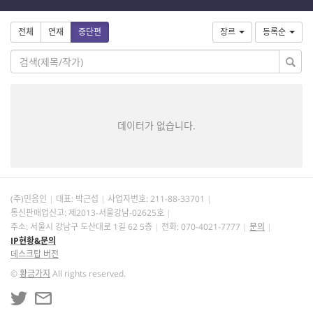
전체
연재
중단편
장르
등록순
데이터가 없습니다.
(주)민음인
대표: 박근섭
사업자번호:
211-88-33701
통신판매업신고: 제2013-서울강남-02625호
주소: 서울시 강남구 도산대로 1길 62 5층
전화: 070-4021-7777
문의
IP현황&문의
데스크탑 버전
©
황금가지
All rights reserved.