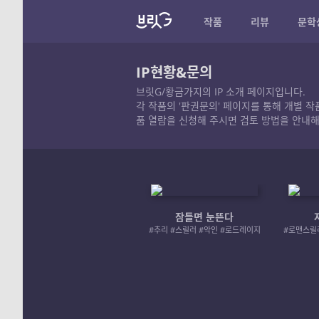
작품
리뷰
문학
IP현황&문의
브릿G/황금가지의 IP 소개 페이지입니다.
각 작품의 '판권문의' 페이지를 통해 개별 
품 열람을 신청해 주시면 검토 방법을 안내해
잠들면 눈뜬다
#추리 #스릴러 #악인 #로드레이지