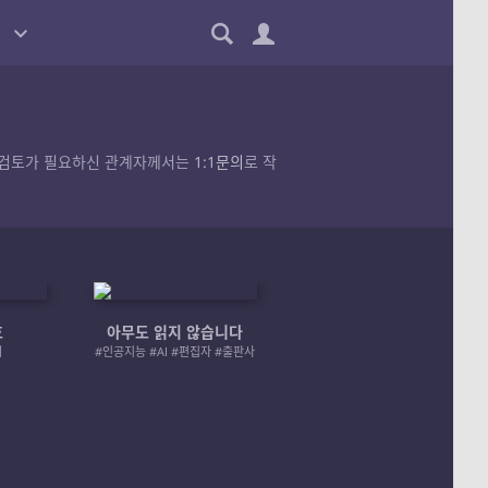
품의 검토가 필요하신 관계자께서는
1:1문의
로 작
호
아무도 읽지 않습니다
엄마 A 그리고 좀비
러
#인공지능 #AI #편집자 #출판사
#좀비 #모녀 #재난 #성장물