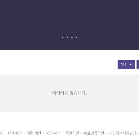
일반
데이터가 없습니다.
기
·
원고 투고
·
기획 제안
·
제안/제보
·
회원약관
·
유료이용약관
·
개인정보처리방침
·