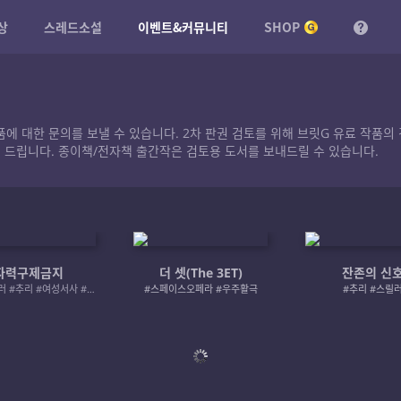
상
스레드소설
이벤트&커뮤니티
SHOP
작품에 대한 문의를 보낼 수 있습니다. 2차 판권 검토를 위해 브릿G 유료 작
 드립니다. 종이책/전자책 출간작은 검토용 도서를 보내드릴 수 있습니다.
자력구제금지
더 셋(The 3ET)
잔존의 신
#로맨스릴러 #추리 #여성서사 #사적제재
#스페이스오페라 #우주활극
#추리 #스릴