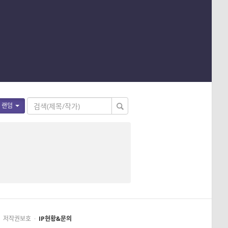
랜덤
저작권보호
·
IP현황&문의