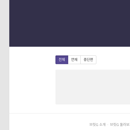
1
2
3
4
전체
연재
중단편
브릿G 소개
·
브릿G 둘러보