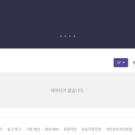
SF
데이터가 없습니다.
기
·
원고 투고
·
기획 제안
·
제안/제보
·
회원약관
·
유료이용약관
·
개인정보처리방침
·