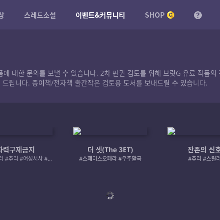
상
스레드소설
이벤트&커뮤니티
SHOP
작품에 대한 문의를 보낼 수 있습니다. 2차 판권 검토를 위해 브릿G 유료 작
 드립니다. 종이책/전자책 출간작은 검토용 도서를 보내드릴 수 있습니다.
자력구제금지
더 셋(The 3ET)
잔존의 신
#로맨스릴러 #추리 #여성서사 #사적제재
#스페이스오페라 #우주활극
#추리 #스릴