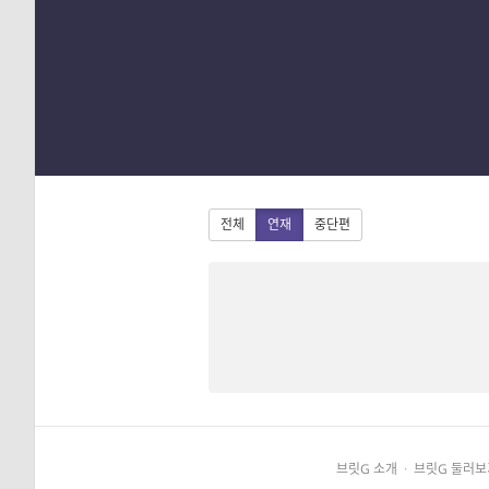
1
2
3
4
전체
연재
중단편
브릿G 소개
·
브릿G 둘러보