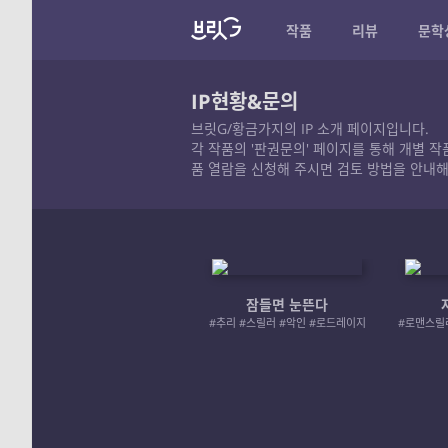
작품
리뷰
문학
IP현황&문의
브릿G/황금가지의 IP 소개 페이지입니다.
각 작품의 '판권문의' 페이지를 통해 개별 
품 열람을 신청해 주시면 검토 방법을 안내해
잠들면 눈뜬다
#추리 #스릴러 #악인 #로드레이지