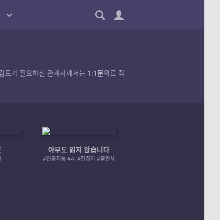
품의 검토가 필요하신 관계자께서는
1:1문의
로 작
호
아무도 읽지 않습니다
엄마 A 그리고 좀비
러
#인공지능 #AI #편집자 #출판사
#좀비 #모녀 #재난 #성장물