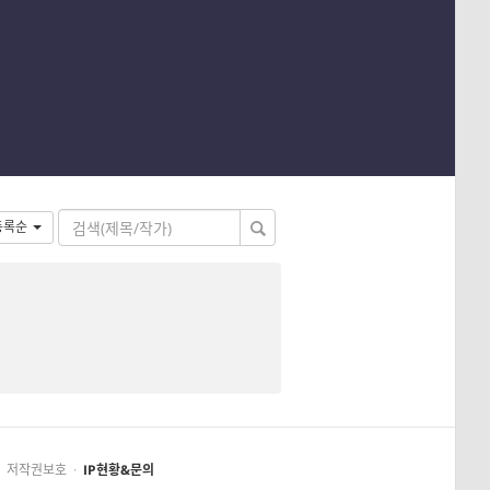
등록순
저작권보호
·
IP현황&문의