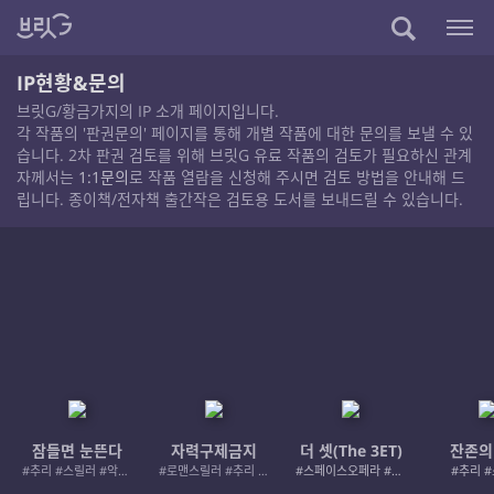
IP현황&문의
브릿G/황금가지의 IP 소개 페이지입니다.
각 작품의 '판권문의' 페이지를 통해 개별 작품에 대한 문의를 보낼 수 있
습니다. 2차 판권 검토를 위해 브릿G 유료 작품의 검토가 필요하신 관계
자께서는
1:1문의
로 작품 열람을 신청해 주시면 검토 방법을 안내해 드
립니다. 종이책/전자책 출간작은 검토용 도서를 보내드릴 수 있습니다.
잠들면 눈뜬다
자력구제금지
더 셋(The 3ET)
잔존의
#추리 #스릴러 #악인 #로드레이지
#로맨스릴러 #추리 #여성서사 #사적제재
#스페이스오페라 #우주활극
#추리 