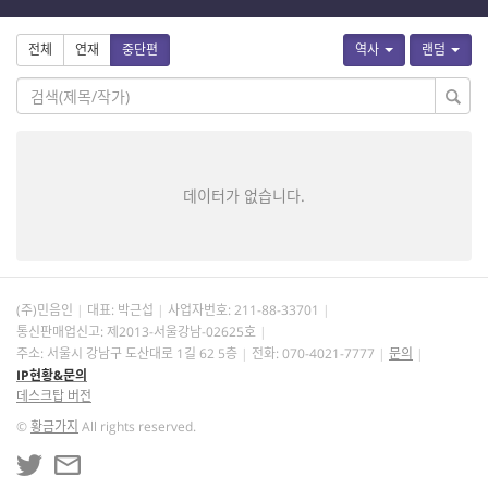
전체
연재
중단편
역사
랜덤
데이터가 없습니다.
(주)민음인
대표: 박근섭
사업자번호:
211-88-33701
통신판매업신고: 제2013-서울강남-02625호
주소: 서울시 강남구 도산대로 1길 62 5층
전화: 070-4021-7777
문의
IP현황&문의
데스크탑 버전
©
황금가지
All rights reserved.