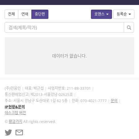
전체
연재
중단편
로맨스
등록순
데이터가 없습니다.
(주)민음인
대표: 박근섭
사업자번호:
211-88-33701
통신판매업신고: 제2013-서울강남-02625호
주소: 서울시 강남구 도산대로 1길 62 5층
전화: 070-4021-7777
문의
IP현황&문의
데스크탑 버전
©
황금가지
All rights reserved.