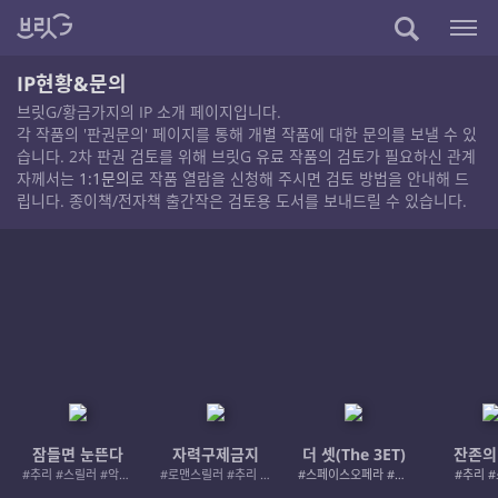
IP현황&문의
브릿G/황금가지의 IP 소개 페이지입니다.
각 작품의 '판권문의' 페이지를 통해 개별 작품에 대한 문의를 보낼 수 있
습니다. 2차 판권 검토를 위해 브릿G 유료 작품의 검토가 필요하신 관계
자께서는
1:1문의
로 작품 열람을 신청해 주시면 검토 방법을 안내해 드
립니다. 종이책/전자책 출간작은 검토용 도서를 보내드릴 수 있습니다.
잠들면 눈뜬다
자력구제금지
더 셋(The 3ET)
잔존의
#추리 #스릴러 #악인 #로드레이지
#로맨스릴러 #추리 #여성서사 #사적제재
#스페이스오페라 #우주활극
#추리 