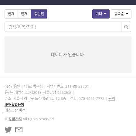
전체
연재
중단편
기타
등록순
데이터가 없습니다.
(주)민음인
대표: 박근섭
사업자번호:
211-88-33701
통신판매업신고: 제2013-서울강남-02625호
주소: 서울시 강남구 도산대로 1길 62 5층
전화: 070-4021-7777
문의
IP현황&문의
데스크탑 버전
©
황금가지
All rights reserved.