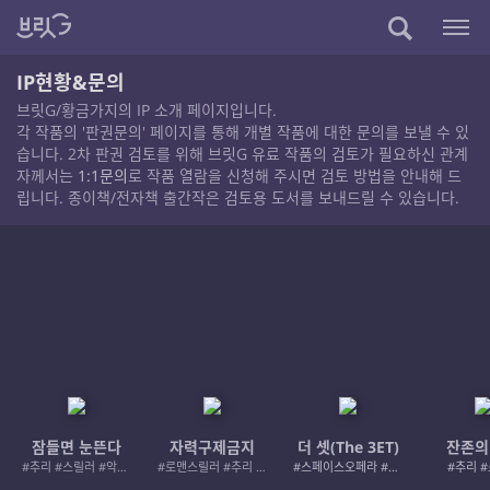
IP현황&문의
브릿G/황금가지의 IP 소개 페이지입니다.
각 작품의 '판권문의' 페이지를 통해 개별 작품에 대한 문의를 보낼 수 있
습니다. 2차 판권 검토를 위해 브릿G 유료 작품의 검토가 필요하신 관계
자께서는
1:1문의
로 작품 열람을 신청해 주시면 검토 방법을 안내해 드
립니다. 종이책/전자책 출간작은 검토용 도서를 보내드릴 수 있습니다.
잠들면 눈뜬다
자력구제금지
더 셋(The 3ET)
잔존의
#추리 #스릴러 #악인 #로드레이지
#로맨스릴러 #추리 #여성서사 #사적제재
#스페이스오페라 #우주활극
#추리 