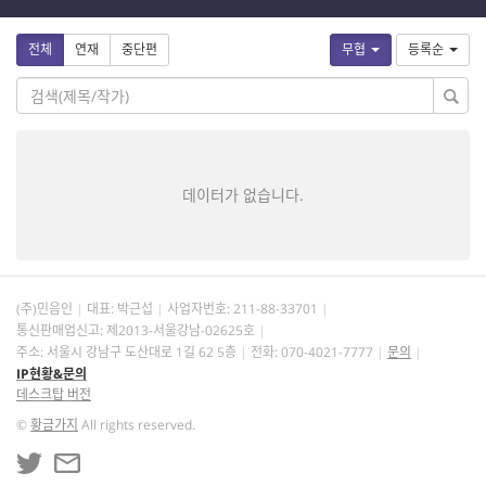
전체
연재
중단편
무협
등록순
데이터가 없습니다.
(주)민음인
대표: 박근섭
사업자번호:
211-88-33701
통신판매업신고: 제2013-서울강남-02625호
주소: 서울시 강남구 도산대로 1길 62 5층
전화: 070-4021-7777
문의
IP현황&문의
데스크탑 버전
©
황금가지
All rights reserved.