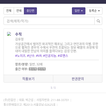
전체
연재
중단편
일반
등록순
수직
김유정
가상공간에서 벌어진 파괴적인 해프닝, 그리고 연인과의 이별. 무한
으로 펼쳐진 경우의 수에서 우연히 조합되는 정보 배열의 과정에 빗
대어 내밀한 만남의 의미를 들여다보는 감성 단편.
#노이즈
,
#난수
,
#VR
,
#인공지능
,
#로맨스
장르/분량:
일반, 32매
출간 여부:
종이책
전자책
작품보기
판권문의
1 / 1
(주)민음인
대표: 박근섭
사업자번호:
211-88-33701
통신판매업신고: 제2013-서울강남-02625호