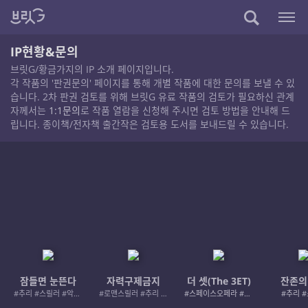
IP현황&문의
브릿G/황금가지의 IP 소개 페이지입니다.
각 작품의 '판권문의' 페이지를 통해 개별 작품에 대한 문의를 보낼 수 있
습니다. 2차 판권 검토를 위해 브릿G 유료 작품의 검토가 필요하신 관계
자께서는
1:1문의
로 작품 열람을 신청해 주시면 검토 방법을 안내해 드
립니다. 종이책/전자책 출간작은 검토용 도서를 보내드릴 수 있습니다.
잠들면 눈뜬다
자력구제금지
더 셋(The 3ET)
잔존의
#추리 #스릴러 #악인 #로드레이지
#로맨스릴러 #추리 #여성서사 #사적제재
#스페이스오페라 #우주활극
#추리 