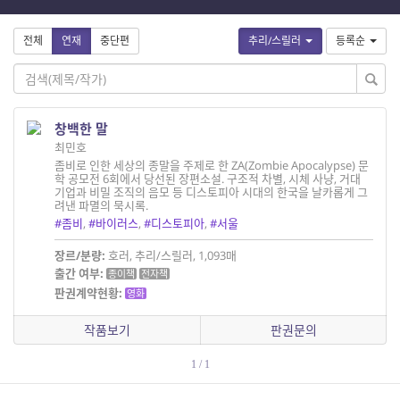
전체
연재
중단편
추리/스릴러
등록순
창백한 말
최민호
좀비로 인한 세상의 종말을 주제로 한 ZA(Zombie Apocalypse) 문
학 공모전 6회에서 당선된 장편소설. 구조적 차별, 시체 사냥, 거대
기업과 비밀 조직의 음모 등 디스토피아 시대의 한국을 날카롭게 그
려낸 파멸의 묵시록.
#좀비
,
#바이러스
,
#디스토피아
,
#서울
장르/분량:
호러, 추리/스릴러, 1,093매
출간 여부:
종이책
전자책
판권계약현황:
영화
작품보기
판권문의
1 / 1