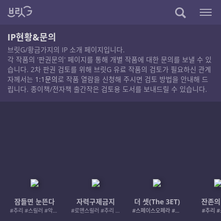
IP현황&문의
브릿G/황금가지의 IP 소개 페이지입니다.
각 작품의 '판권문의' 페이지를 통해 개별 작품에 대한 문의를 보낼 수 있
습니다. 2차 판권 검토를 위해 브릿G 유료 작품의 검토가 필요하신 관계
자께서는
1:1문의
로 작품 열람을 신청해 주시면 검토 방법을 안내해 드
립니다. 종이책/전자책 출간작은 검토용 도서를 보내드릴 수 있습니다.
잠들면 눈뜬다
자력구제금지
더 셋(The 3ET)
잔존의
#추리 #스릴러 #악인 #로드레이지
#로맨스릴러 #추리 #여성서사 #사적제재
#스페이스오페라 #우주활극
#추리 