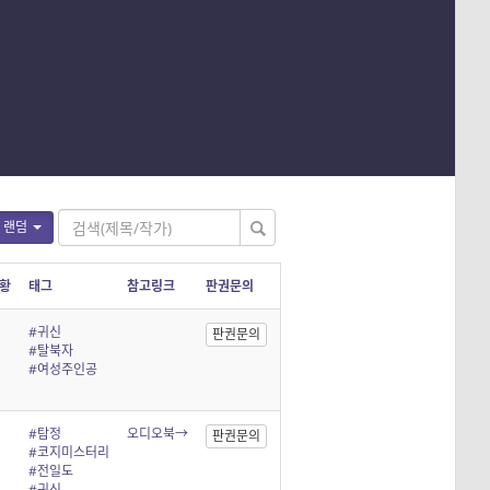
랜덤
황
태그
참고링크
판권문의
#귀신
판권문의
#탈북자
#여성주인공
#탐정
오디오북→
판권문의
#코지미스터리
#전일도
#귀신