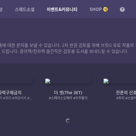
상
스레드소설
이벤트&커뮤니티
SHOP
작품에 대한 문의를 보낼 수 있습니다. 2차 판권 검토를 위해 브릿G 유료 작
 드립니다. 종이책/전자책 출간작은 검토용 도서를 보내드릴 수 있습니다.
자력구제금지
더 셋(The 3ET)
잔존의 신
#로맨스릴러 #추리 #여성서사 #사적제재
#스페이스오페라 #우주활극
#추리 #스릴