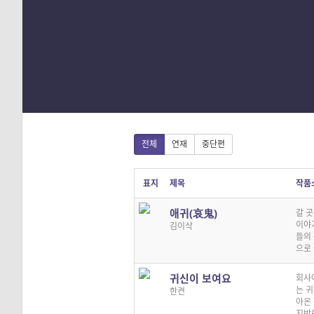
1
2
3
4
전체
연재
중단편
표지
제목
작품
애귀(哀鬼)
갈 곳
이야
김이삭
들의
으로
귀신이 보여요
회사
는 
한켠
아온
지박