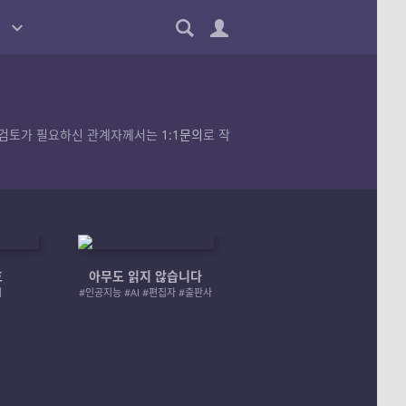
품의 검토가 필요하신 관계자께서는
1:1문의
로 작
호
아무도 읽지 않습니다
엄마 A 그리고 좀비
러
#인공지능 #AI #편집자 #출판사
#좀비 #모녀 #재난 #성장물