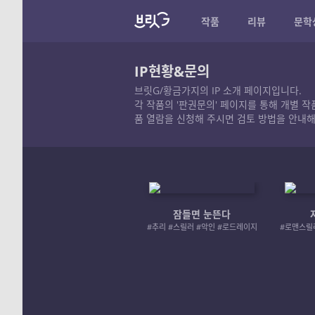
작품
리뷰
문학
IP현황&문의
브릿G/황금가지의 IP 소개 페이지입니다.
각 작품의 '판권문의' 페이지를 통해 개별 
품 열람을 신청해 주시면 검토 방법을 안내해
잠들면 눈뜬다
#추리 #스릴러 #악인 #로드레이지